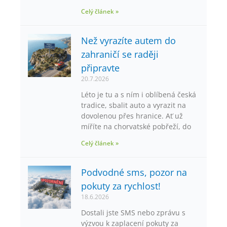
Celý článek »
Než vyrazíte autem do
zahraničí se raději
připravte
20.7.2026
Léto je tu a s ním i oblíbená česká
tradice, sbalit auto a vyrazit na
dovolenou přes hranice. Ať už
míříte na chorvatské pobřeží, do
Celý článek »
Podvodné sms, pozor na
pokuty za rychlost!
18.6.2026
Dostali jste SMS nebo zprávu s
výzvou k zaplacení pokuty za