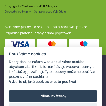
Copyright © 2024 www.POJISTENI.cz, a.s.
Obchodní podmínky
|
Ochrana osobních údajů
Nabízíme platby skrze QR platbu a bankovní převod.
Případně platební brány přímo pojišťoven.
Používáme cookies
Dobrý den, na našem webu používáme cookies,
Pojistné produkty jsou nabízeny společností
abychom zjistili kolik lidí navštěvuje webové stránky a
www.POJISTENI.cz, a.s. na základě platné licence České
jaké služby je zajímají. Tyto soubory můžeme používat
národní banky (ČNB).
pouze s vaším souhlasem.
Licence ČNB umožňuje www.POJISTENI.cz, a.s. poskytovat
Vyberte si, jaké cookies chcete používat
klientům finanční produkty a spolupracovat s pojišťovnami
v ČR.
Přijmout všechny