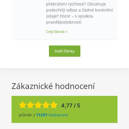
překročení rychlosti? Obsahuje
podezřelý odkaz a žádné konkrétní
údaje? Pozor – s vysokou
pravděpodobností
Celý článek »
Další články
Zákaznické hodnocení
4,77 / 5
průměr z
11291
hodnocení