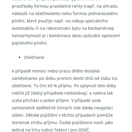
prostředky formou pravidelné renty (např. na úhradu
nákladů na ošetřovatele) nebo formou jednorázového
plnění, které použije např. na nákup speciálního
automobilu či na rekonstrukci bytu na bezbariérový.
Samozřejmostí je i kombinace obou způsobů vyplacení
pojistného plnění.
Ošetřovné
V případě nemoci nebo úrazu dítěte dostává
zaměstnanec po dobu prvních devíti dnů od státu tzv.
ošetřovné. To činí 60 % příjmu. Po uplynutí této doby
rodiče již žádný příspěvek nedostávají, a rodina tak
zcela přichází o jeden příjem. V případě osob
samostatně výdělečně činných stát dávky nevyplácí
vůbec. Dětské pojištění v těchto případech pomůže
dorovnat ztrátu příjmu. Česká pojišťovna navíc jako
jediná na trhu nabízí řešení i pro OSVČ.