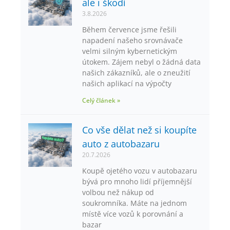
ale i škodí
3.8.2026
Během července jsme řešili
napadení našeho srovnávače
velmi silným kybernetickým
útokem. Zájem nebyl o žádná data
našich zákazníků, ale o zneužití
našich aplikací na výpočty
Celý článek »
Co vše dělat než si koupíte
auto z autobazaru
20.7.2026
Koupě ojetého vozu v autobazaru
bývá pro mnoho lidí příjemnější
volbou než nákup od
soukromníka. Máte na jednom
místě více vozů k porovnání a
bazar