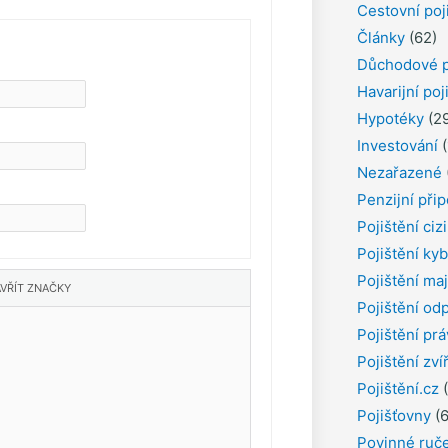
Cestovní poj
Články
(62)
Důchodové p
Havarijní poj
Hypotéky
(29
Investování
(
Nezařazené
Penzijní přip
Pojištění ciz
Pojištění kyb
Pojištění ma
Pojištění od
Pojištění pr
Pojištění zví
Pojištění.cz
(
Pojišťovny
(6
Povinné ruč