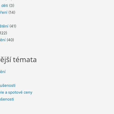
 děti
(3)
ření
(14)
štění
(41)
122)
tění
(40)
ější témata
tění
ušenosti
le a spotové ceny
ušenosti