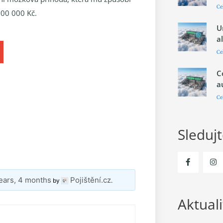
Ce
000 000 Kč.
U
a
Ce
C
a
Ce
Sleduj
ears, 4 months
Pojištění.cz
by
.
Aktuali