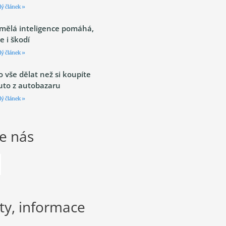
lý článek »
mělá inteligence pomáhá,
le i škodí
lý článek »
o vše dělat než si koupíte
uto z autobazaru
lý článek »
te nás
ty, informace