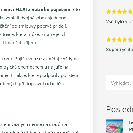
 rámci FLEXI životního
pojištění
toto
da, vyplatí dvojnásobek sjednané
Vše bylo v po
ojištění do smlouvy poprvé přidají.
 situace, která může, kromě jejich
 i finanční příjem.
Super rychl
 rokem. Pojišťovna se zaměřuje vždy na
kologická onemocnění a na jaře na
ed tři akce, které podpořily pojištění
sobených při dopravní nehodě a
Posledn
I
jištění vážných nemocí a úrazů na
P
vní mozková příhoda, která mu způsobí