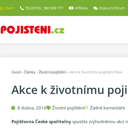
Klient
TELEFON : 380 999 777
Affiliate
Diskuzní fórum
Úvod
»
Články
»
Životní pojištění
»
Akce k životnímu pojištění Flexi
Akce k životnímu poji
8 dubna, 2016
Životní pojištění
Žádné komentáře
Pojišťovna České spořitelny
spustila zvýhodněnou akci n