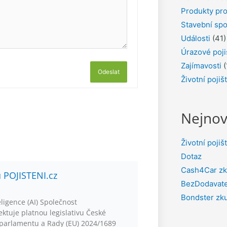
Produkty pro
Stavební spo
Události
(41)
Úrazové poji
Zajímavosti
(
Odeslat
Životní pojiš
Nejnov
Životní pojiš
Dotaz
Cash4Car zk
u POJISTENI.cz
BezDodavate
Bondster zk
ligence (AI) Společnost
ktuje platnou legislativu České
 parlamentu a Rady (EU) 2024/1689