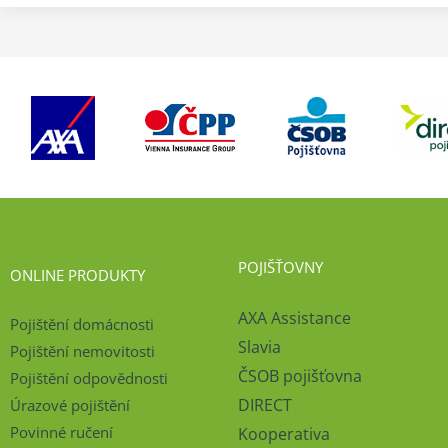
POJIŠŤOVNY
ONLINE PRODUKTY
AXA Assistance
Pojištění domácnosti
Slavia
Pojištění nemovitosti
ČSOB pojišťovna
Pojištění odpovědnosti
DIRECT
Úrazové pojištění
Povinné ručení
Kooperativa