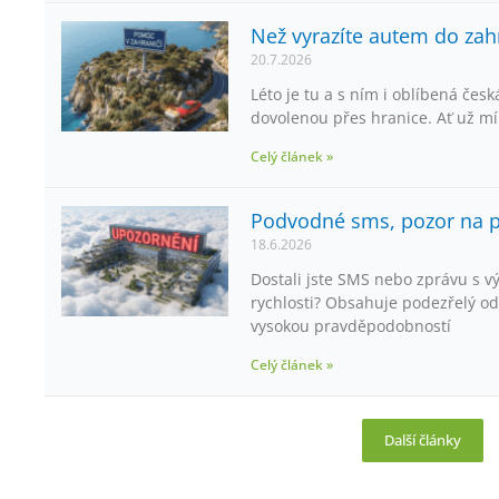
Než vyrazíte autem do zahr
20.7.2026
Léto je tu a s ním i oblíbená česká
dovolenou přes hranice. Ať už mí
Celý článek »
Podvodné sms, pozor na po
18.6.2026
Dostali jste SMS nebo zprávu s v
rychlosti? Obsahuje podezřelý od
vysokou pravděpodobností
Celý článek »
Další články