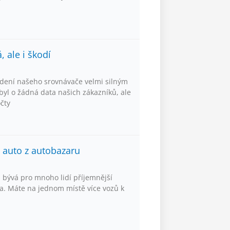
 ale i škodí
dení našeho srovnávače velmi silným
yl o žádná data našich zákazníků, ale
očty
e auto z autobazaru
 bývá pro mnoho lidí příjemnější
. Máte na jednom místě více vozů k