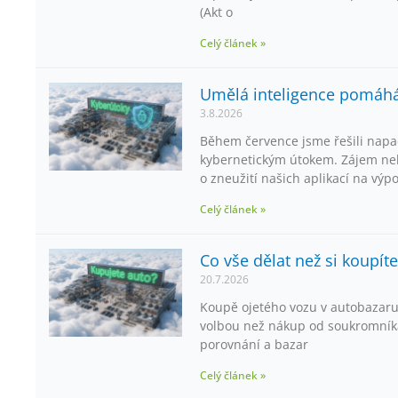
(Akt o
Celý článek »
Umělá inteligence pomáhá,
3.8.2026
Během července jsme řešili napa
kybernetickým útokem. Zájem neb
o zneužití našich aplikací na výp
Celý článek »
Co vše dělat než si koupít
20.7.2026
Koupě ojetého vozu v autobazaru
volbou než nákup od soukromníka
porovnání a bazar
Celý článek »