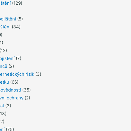
ištění
(129)
ojištění
(5)
ištění
(34)
)
1)
(12)
ojištění
(7)
inců
(2)
ernetických rizik
(3)
jetku
(66)
povědnosti
(35)
ávní ochrany
(2)
řat
(3)
13)
2)
ení
(75)