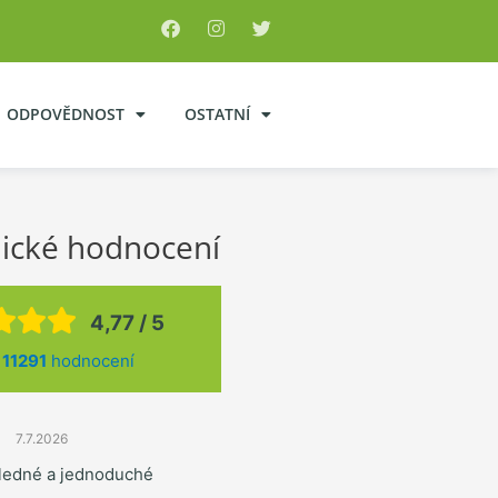
ODPOVĚDNOST
OSTATNÍ
ické hodnocení
4,77 / 5
z
11291
hodnocení
7.7.2026
hledné a jednoduché