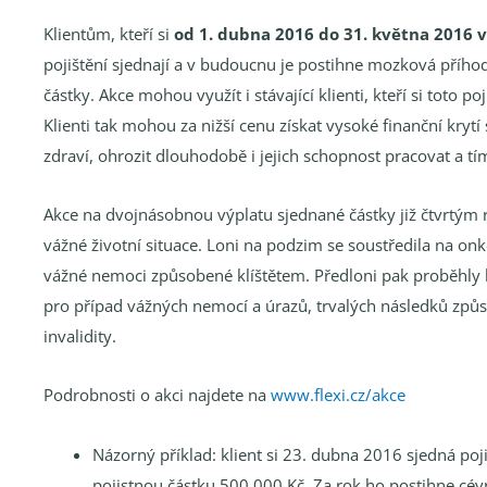
Klientům, kteří si
od 1. dubna 2016 do 31. května 2016 v
pojištění sjednají a v budoucnu je postihne mozková přího
částky. Akce mohou využít i stávající klienti, kteří si toto p
Klienti tak mohou za nižší cenu získat vysoké finanční krytí
zdraví, ohrozit dlouhodobě i jejich schopnost pracovat a tím
Akce na dvojnásobnou výplatu sjednané částky již čtvrtým
vážné životní situace. Loni na podzim se soustředila na on
vážné nemoci způsobené klíštětem. Předloni pak proběhly hn
pro případ vážných nemocí a úrazů, trvalých následků způ
invalidity.
Podrobnosti o akci najdete na
www.flexi.cz/akce
Názorný příklad: klient si 23. dubna 2016 sjedná po
pojistnou částku 500 000 Kč. Za rok ho postihne cé