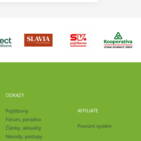
ODKAZY
AFFILIATE
Pojišťovny
Fórum, poradna
Provizní systém
Články, aktuality
Návody, postupy