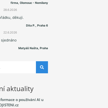
firma, Olomouc - Nemilany
28.6.2026
řádku, děkuji.
Dita P., Praha 6
22.6.2026
e sjednáno
Matyáš Našta, Praha
í aktuality
nformace o používání AI u
OJISTENI.cz