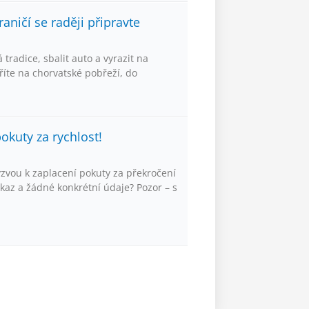
aničí se raději připravte
 tradice, sbalit auto a vyrazit na
říte na chorvatské pobřeží, do
kuty za rychlost!
ýzvou k zaplacení pokuty za překročení
kaz a žádné konkrétní údaje? Pozor – s