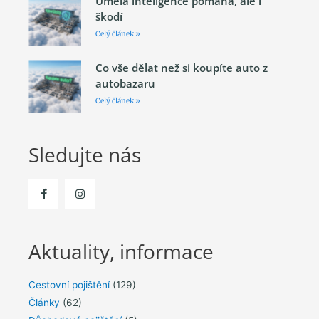
Umělá inteligence pomáhá, ale i
škodí
Celý článek »
Co vše dělat než si koupíte auto z
autobazaru
Celý článek »
Sledujte nás
Aktuality, informace
Cestovní pojištění
(129)
Články
(62)