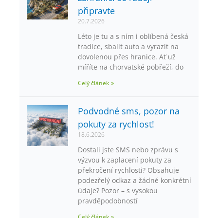
připravte
20.7.2026
Léto je tu a s ním i oblíbená česká
tradice, sbalit auto a vyrazit na
dovolenou přes hranice. Ať už
míříte na chorvatské pobřeží, do
Celý článek »
Podvodné sms, pozor na
pokuty za rychlost!
18.6.2026
Dostali jste SMS nebo zprávu s
výzvou k zaplacení pokuty za
překročení rychlosti? Obsahuje
podezřelý odkaz a žádné konkrétní
údaje? Pozor – s vysokou
pravděpodobností
Celý článek »