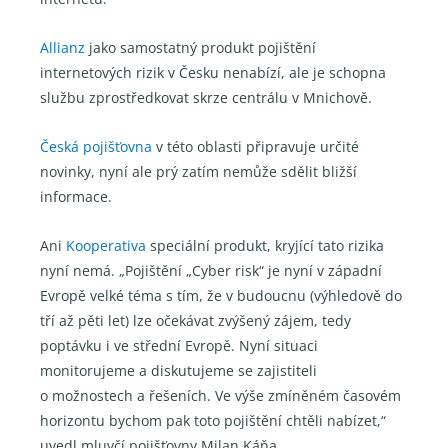
Allianz
jako samostatný produkt pojištění
internetových rizik v Česku nenabízí, ale je schopna
službu zprostředkovat skrze centrálu v Mnichově.
Česká pojišťovna
v této oblasti připravuje určité
novinky, nyní ale prý zatím nemůže sdělit bližší
informace.
Ani
Kooperativa
speciální produkt, kryjící tato rizika
nyní nemá. „Pojištění „Cyber risk“ je nyní v západní
Evropě velké téma s tím, že v budoucnu (výhledově do
tří až pěti let) lze očekávat zvýšený zájem, tedy
poptávku i ve střední Evropě. Nyní situaci
monitorujeme a diskutujeme se zajistiteli
o možnostech a řešeních. Ve výše zmíněném časovém
horizontu bychom pak toto pojištění chtěli nabízet,“
uvedl mluvčí pojišťovny Milan Káňa.