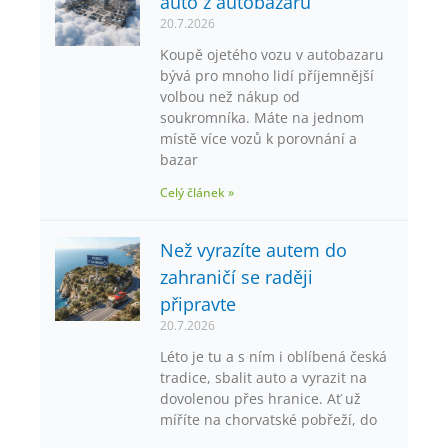
auto z autobazaru
20.7.2026
Koupě ojetého vozu v autobazaru
bývá pro mnoho lidí příjemnější
volbou než nákup od
soukromníka. Máte na jednom
místě více vozů k porovnání a
bazar
Celý článek »
Než vyrazíte autem do
zahraničí se raději
připravte
20.7.2026
Léto je tu a s ním i oblíbená česká
tradice, sbalit auto a vyrazit na
dovolenou přes hranice. Ať už
míříte na chorvatské pobřeží, do