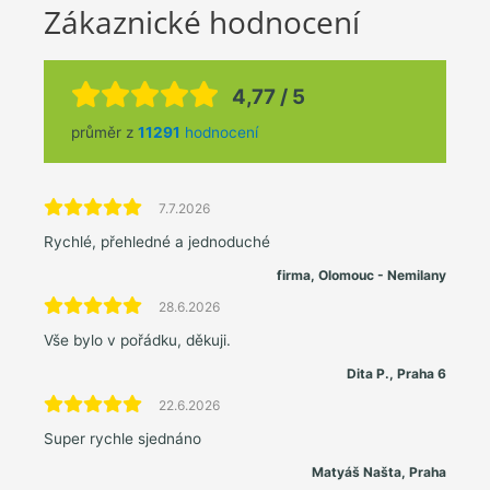
Zákaznické hodnocení
4,77 / 5
průměr z
11291
hodnocení
7.7.2026
Rychlé, přehledné a jednoduché
firma, Olomouc - Nemilany
28.6.2026
Vše bylo v pořádku, děkuji.
Dita P., Praha 6
22.6.2026
Super rychle sjednáno
Matyáš Našta, Praha