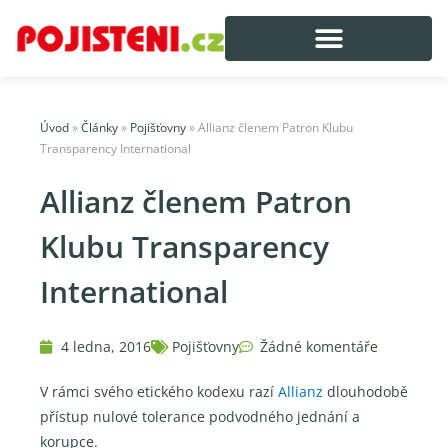
Úvod
»
Články
»
Pojišťovny
»
Allianz členem Patron Klubu
Transparency International
Allianz členem Patron
Klubu Transparency
International
4 ledna, 2016
Pojišťovny
Žádné komentáře
V rámci svého etického kodexu razí
Allianz
dlouhodobě
přístup nulové tolerance podvodného jednání a
korupce.