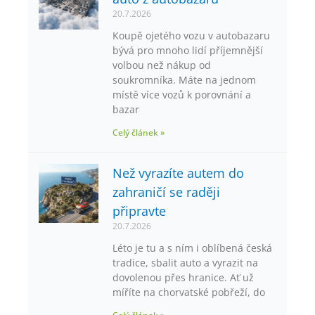
20.7.2026
Koupě ojetého vozu v autobazaru
bývá pro mnoho lidí příjemnější
volbou než nákup od
soukromníka. Máte na jednom
místě více vozů k porovnání a
bazar
Celý článek »
Než vyrazíte autem do
zahraničí se raději
připravte
20.7.2026
Léto je tu a s ním i oblíbená česká
tradice, sbalit auto a vyrazit na
dovolenou přes hranice. Ať už
míříte na chorvatské pobřeží, do