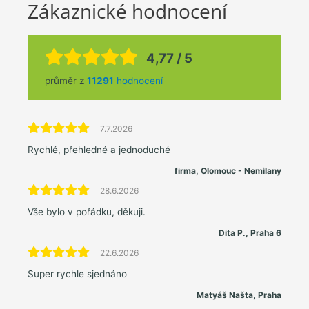
Zákaznické hodnocení
4,77 / 5
průměr z
11291
hodnocení
7.7.2026
Rychlé, přehledné a jednoduché
firma, Olomouc - Nemilany
28.6.2026
Vše bylo v pořádku, děkuji.
Dita P., Praha 6
22.6.2026
Super rychle sjednáno
Matyáš Našta, Praha