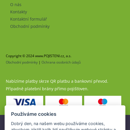
O nás
Kontakty
Kontaktní formulář
Obchodní podmínky
Copyright © 2024 www.POJISTENI.cz, a.s.
Obchodní podmínky
|
Ochrana osobních údajů
Nabízíme platby skrze QR platbu a bankovní převod.
Případně platební brány přímo pojišťoven.
Používáme cookies
Dobrý den, na našem webu používáme cookies,
Pojistné produkty jsou nabízeny společností
abychom zjistili kolik lidí navštěvuje webové stránky a