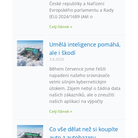
České republiky a Nařízení
Evropského parlamentu a Rady
(EU) 2024/1689 (Akt o
Celý článek »
Umělá inteligence pomáhá,
ale i škodí
3.8.2026
Během července jsme řešili
napadení našeho srovnávače
velmi silným kybernetickým
útokem. Zájem nebyl o žádná data
našich zákazníků, ale o zneužití
našich aplikací na výpočty
Celý článek »
Co vše dělat než si koupíte
auto z autobazaru