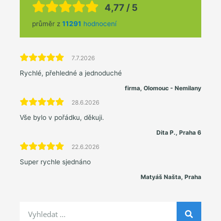
4,77 / 5
průměr z
11291
hodnocení
7.7.2026
Rychlé, přehledné a jednoduché
firma, Olomouc - Nemilany
28.6.2026
Vše bylo v pořádku, děkuji.
Dita P., Praha 6
22.6.2026
Super rychle sjednáno
Matyáš Našta, Praha