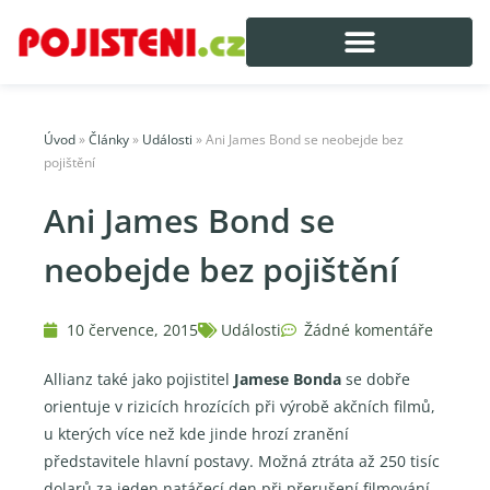
Úvod
»
Články
»
Události
»
Ani James Bond se neobejde bez
pojištění
Ani James Bond se
neobejde bez pojištění
10 července, 2015
Události
Žádné komentáře
Allianz také jako pojistitel
Jamese Bonda
se dobře
orientuje v rizicích hrozících při výrobě akčních filmů,
u kterých více než kde jinde hrozí zranění
představitele hlavní postavy. Možná ztráta až 250 tisíc
dolarů za jeden natáčecí den při přerušení filmování