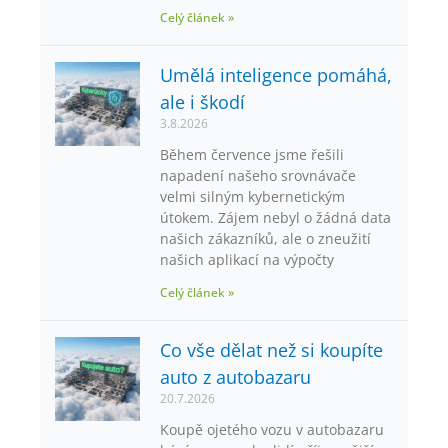
Celý článek »
Umělá inteligence pomáhá,
ale i škodí
3.8.2026
Během července jsme řešili
napadení našeho srovnávače
velmi silným kybernetickým
útokem. Zájem nebyl o žádná data
našich zákazníků, ale o zneužití
našich aplikací na výpočty
Celý článek »
Co vše dělat než si koupíte
auto z autobazaru
20.7.2026
Koupě ojetého vozu v autobazaru