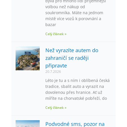
bývá pro mnoho lidí příjemnější
volbou než nákup od
soukromníka. Máte na jednom
místě více vozů k porovnání a
bazar
Celý článek »
Než vyrazíte autem do
zahraničí se raději
připravte
20.7.2026
Léto je tu a s ním i oblíbená česká
tradice, sbalit auto a vyrazit na
dovolenou přes hranice. Ať už
míříte na chorvatské pobřeží, do
Celý článek »
Podvodné sms, pozor na