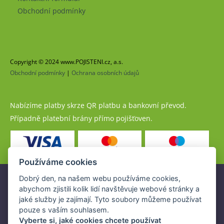
Obchodní podmínky
Copyright © 2024 www.POJISTENI.cz, a.s.
Obchodní podmínky
|
Ochrana osobních údajů
Nabízíme platby skrze QR platbu a bankovní převod.
Případně platební brány přímo pojišťoven.
Používáme cookies
Dobrý den, na našem webu používáme cookies,
Pojistné produkty jsou nabízeny společností
abychom zjistili kolik lidí navštěvuje webové stránky a
www.POJISTENI.cz, a.s. na základě platné licence České
jaké služby je zajímají. Tyto soubory můžeme používat
národní banky (ČNB).
pouze s vaším souhlasem.
Licence ČNB umožňuje www.POJISTENI.cz, a.s. poskytovat
Vyberte si, jaké cookies chcete používat