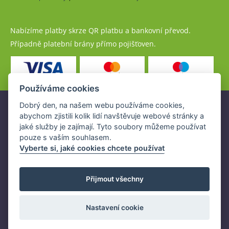
Nabízíme platby skrze QR platbu a bankovní převod.
Případně platební brány přímo pojišťoven.
Používáme cookies
Dobrý den, na našem webu používáme cookies,
Pojistné produkty jsou nabízeny společností
abychom zjistili kolik lidí navštěvuje webové stránky a
www.POJISTENI.cz, a.s. na základě platné licence České
jaké služby je zajímají. Tyto soubory můžeme používat
národní banky (ČNB).
pouze s vaším souhlasem.
Licence ČNB umožňuje www.POJISTENI.cz, a.s. poskytovat
Vyberte si, jaké cookies chcete používat
klientům finanční produkty a spolupracovat s pojišťovnami
v ČR.
Přijmout všechny
Nastavení cookie