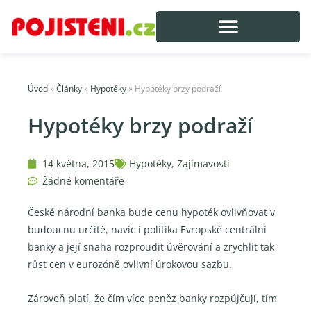
Úvod
»
Články
»
Hypotéky
»
Hypotéky brzy podraží
Hypotéky brzy podraží
14 května, 2015
Hypotéky
,
Zajímavosti
Žádné komentáře
České národní banka bude cenu hypoték ovlivňovat v
budoucnu určitě, navíc i politika Evropské centrální
banky a její snaha rozproudit úvěrování a zrychlit tak
růst cen v eurozóně ovlivní úrokovou sazbu.
Zároveň platí, že čím více peněz banky rozpůjčují, tím