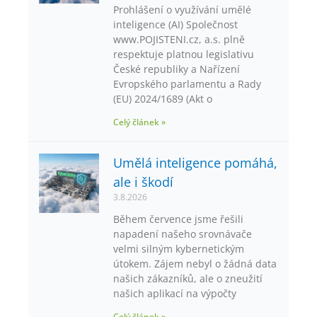
Prohlášení o využívání umělé
inteligence (AI) Společnost
www.POJISTENI.cz, a.s. plně
respektuje platnou legislativu
České republiky a Nařízení
Evropského parlamentu a Rady
(EU) 2024/1689 (Akt o
Celý článek »
Umělá inteligence pomáhá,
ale i škodí
3.8.2026
Během července jsme řešili
napadení našeho srovnávače
velmi silným kybernetickým
útokem. Zájem nebyl o žádná data
našich zákazníků, ale o zneužití
našich aplikací na výpočty
Celý článek »