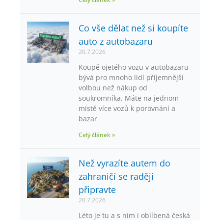
Co vše dělat než si koupíte
auto z autobazaru
20.7.2026
Koupě ojetého vozu v autobazaru
bývá pro mnoho lidí příjemnější
volbou než nákup od
soukromníka. Máte na jednom
místě více vozů k porovnání a
bazar
Celý článek »
Než vyrazíte autem do
zahraničí se raději
připravte
20.7.2026
Léto je tu a s ním i oblíbená česká