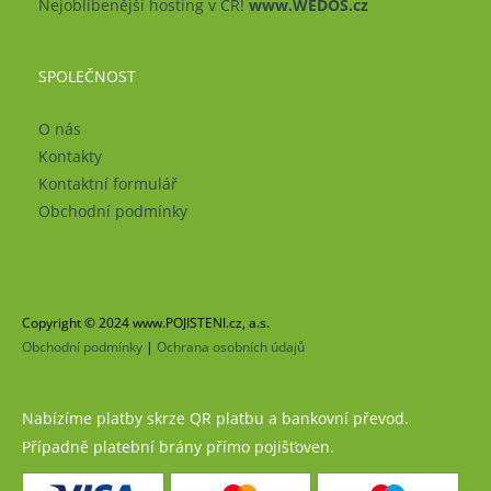
Nejoblíbenější hosting v ČR!
www.WEDOS.cz
SPOLEČNOST
O nás
Kontakty
Kontaktní formulář
Obchodní podmínky
Copyright © 2024 www.POJISTENI.cz, a.s.
Obchodní podmínky
|
Ochrana osobních údajů
Nabízíme platby skrze QR platbu a bankovní převod.
Případně platební brány přímo pojišťoven.