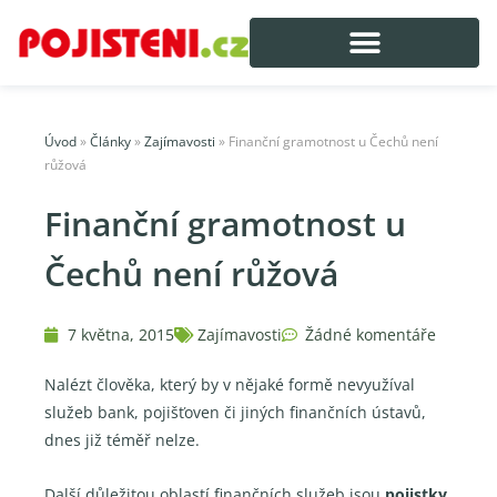
Úvod
»
Články
»
Zajímavosti
»
Finanční gramotnost u Čechů není
růžová
Finanční gramotnost u
Čechů není růžová
7 května, 2015
Zajímavosti
Žádné komentáře
Nalézt člověka, který by v nějaké formě nevyužíval
služeb bank, pojišťoven či jiných finančních ústavů,
dnes již téměř nelze.
Další důležitou oblastí finančních služeb jsou
pojistky
,