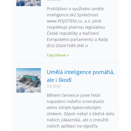
Prohlášení o využívání umělé
inteligence (AI) Společnost
www.POJISTENI.cz, a.s. plně
respektuje platnou legislativu
České republiky a Nařízení
Evropského parlamentu a Rady
(EU) 2024/1689 (Akt o
Celý článek »
Umělá inteligence pomáhá,
ale i škodí
3.8.2026
Během července jsme řešili
napadení našeho srovnávače
velmi silným kybernetickým
útokem. Zájem nebyl o žádná data
našich zákazníků, ale o zneužití
našich aplikací na výpočty