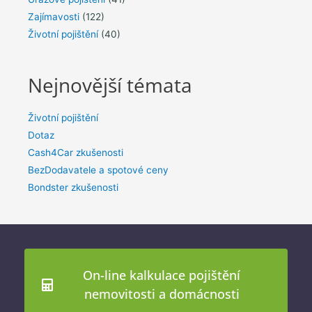
Zajímavosti
(122)
Životní pojištění
(40)
Nejnovější témata
Životní pojištění
Dotaz
Cash4Car zkušenosti
BezDodavatele a spotové ceny
Bondster zkušenosti
On-line kalkulace pojištění
nemovitosti a domácnosti