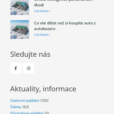
škodí
Celý článek »
Co vše dělat než si koupíte auto z
autobazaru
Celý článek »
Sledujte nás
Aktuality, informace
Cestovní pojištění
(129)
Články
(62)
Důchodové pojištění
(5)