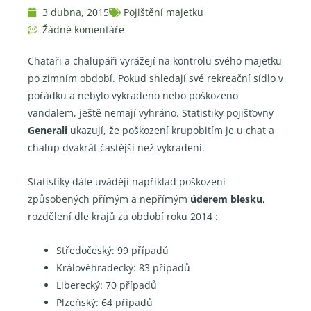
3 dubna, 2015
Pojištění majetku
Žádné komentáře
Chataři a chalupáři vyrážejí na kontrolu svého majetku
po zimním období. Pokud shledají své rekreační sídlo v
pořádku a nebylo vykradeno nebo poškozeno
vandalem, ještě nemají vyhráno. Statistiky pojišťovny
Generali
ukazují, že poškození krupobitím je u chat a
chalup dvakrát častější než vykradení.
Statistiky dále uvádějí například poškození
způsobených přímým a nepřímým
úderem blesku
,
rozdělení dle krajů za období roku 2014 :
Středočeský: 99 případů
Královéhradecký: 83 případů
Liberecký: 70 případů
Plzeňský: 64 případů