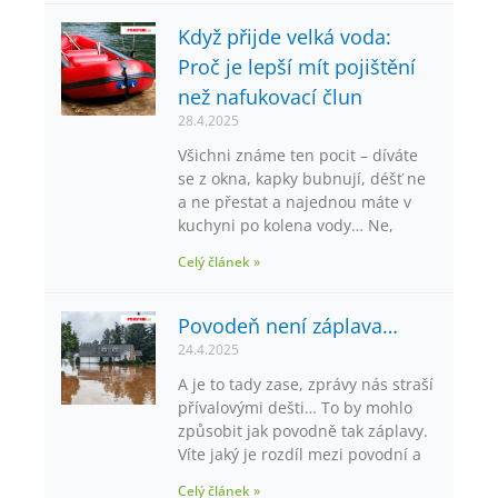
Když přijde velká voda:
Proč je lepší mít pojištění
než nafukovací člun
28.4.2025
Všichni známe ten pocit – díváte
se z okna, kapky bubnují, déšť ne
a ne přestat a najednou máte v
kuchyni po kolena vody… Ne,
Celý článek »
Povodeň není záplava…
24.4.2025
A je to tady zase, zprávy nás straší
přívalovými dešti… To by mohlo
způsobit jak povodně tak záplavy.
Víte jaký je rozdíl mezi povodní a
Celý článek »