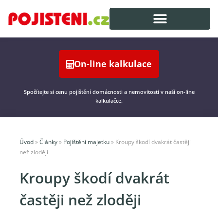
On-line kalkulace
Spočítejte si cenu pojištění domácnosti a nemovitosti v naší on-line
kalkulačce.
Úvod
»
Články
»
Pojištění majetku
»
Kroupy škodí dvakrát častěji
než zloději
Kroupy škodí dvakrát
častěji než zloději