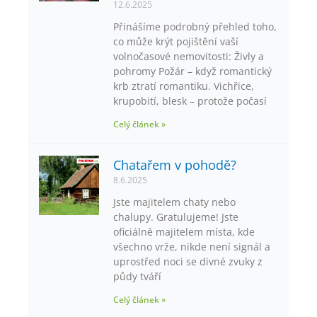
12.6.2025
Přinášíme podrobný přehled toho,
co může krýt pojištění vaší
volnočasové nemovitosti: Živly a
pohromy Požár – když romantický
krb ztratí romantiku. Vichřice,
krupobití, blesk – protože počasí
Celý článek »
Chatařem v pohodě?
8.6.2025
Jste majitelem chaty nebo
chalupy. Gratulujeme! Jste
oficiálně majitelem místa, kde
všechno vrže, nikde není signál a
uprostřed noci se divné zvuky z
půdy tváří
Celý článek »