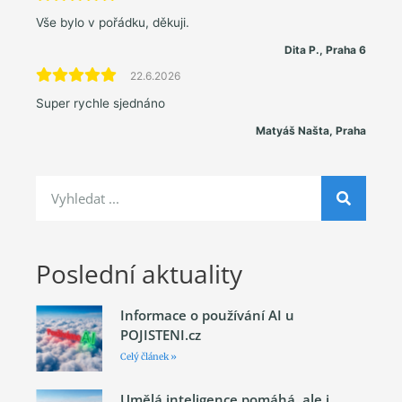
Vše bylo v pořádku, děkuji.
Dita P., Praha 6
22.6.2026
Super rychle sjednáno
Matyáš Našta, Praha
Poslední aktuality
Informace o používání AI u
POJISTENI.cz
Celý článek »
Umělá inteligence pomáhá, ale i