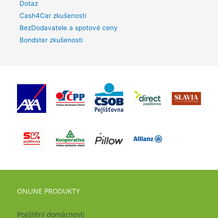
Dotaz
Cash4Car zkušenosti
BezDodavatele a spotové ceny
Bondster zkušenosti
ONLINE PRODUKTY
Pojištění domácnosti