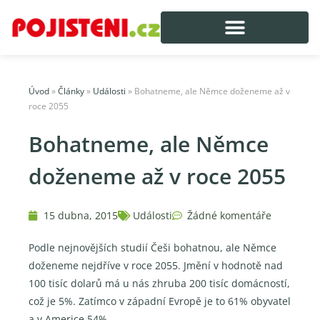
Úvod
»
Články
»
Události
»
Bohatneme, ale Němce doženeme až v
roce 2055
Bohatneme, ale Němce
doženeme až v roce 2055
15 dubna, 2015
Události
Žádné komentáře
Podle nejnovějších studií Češi bohatnou, ale Němce
doženeme nejdříve v roce 2055. Jmění v hodnotě nad
100 tisíc dolarů má u nás zhruba 200 tisíc domácností,
což je 5%. Zatímco v západní Evropě je to 61% obyvatel
a v Americe 54%.