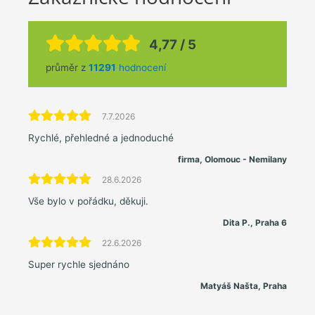
4,77 / 5
průměr z
11291
hodnocení
7.7.2026
Rychlé, přehledné a jednoduché
firma, Olomouc - Nemilany
28.6.2026
Vše bylo v pořádku, děkuji.
Dita P., Praha 6
22.6.2026
Super rychle sjednáno
Matyáš Našta, Praha