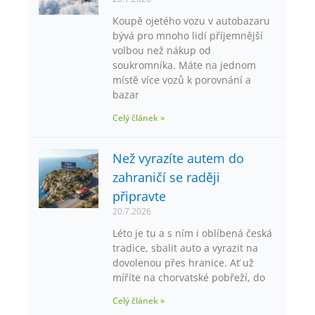
Koupě ojetého vozu v autobazaru
bývá pro mnoho lidí příjemnější
volbou než nákup od
soukromníka. Máte na jednom
místě více vozů k porovnání a
bazar
Celý článek »
Než vyrazíte autem do
zahraničí se raději
připravte
20.7.2026
Léto je tu a s ním i oblíbená česká
tradice, sbalit auto a vyrazit na
dovolenou přes hranice. Ať už
míříte na chorvatské pobřeží, do
Celý článek »