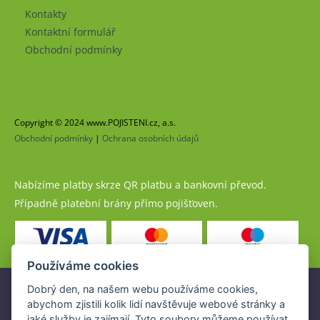
Kontakty
Kontaktní formulář
Obchodní podmínky
Copyright © 2024 www.POJISTENI.cz, a.s.
Obchodní podmínky
|
Ochrana osobních údajů
Nabízíme platby skrze QR platbu a bankovní převod.
Případně platební brány přímo pojišťoven.
Používáme cookies
Dobrý den, na našem webu používáme cookies,
Pojistné produkty jsou nabízeny společností
abychom zjistili kolik lidí navštěvuje webové stránky a
www.POJISTENI.cz, a.s. na základě platné licence České
jaké služby je zajímají. Tyto soubory můžeme používat