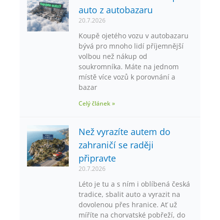
auto z autobazaru
20.7.2026
Koupě ojetého vozu v autobazaru
bývá pro mnoho lidí příjemnější
volbou než nákup od
soukromníka. Máte na jednom
místě více vozů k porovnání a
bazar
Celý článek »
Než vyrazíte autem do
zahraničí se raději
připravte
20.7.2026
Léto je tu a s ním i oblíbená česká
tradice, sbalit auto a vyrazit na
dovolenou přes hranice. Ať už
míříte na chorvatské pobřeží, do