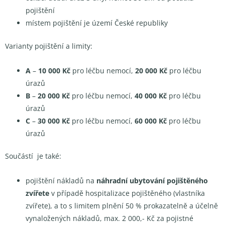
pojištění
místem pojištění je území České republiky
Varianty pojištění a limity:
A
–
10 000 Kč
pro léčbu nemocí,
20 000 Kč
pro léčbu
úrazů
B
–
20 000 Kč
pro léčbu nemocí,
40 000 Kč
pro léčbu
úrazů
C
–
30 000 Kč
pro léčbu nemocí,
60 000 Kč
pro léčbu
úrazů
Součástí je také:
pojištění nákladů na
náhradní ubytování pojištěného
zvířete
v případě hospitalizace pojištěného (vlastníka
zvířete), a to s limitem plnění 50 % prokazatelně a účelně
vynaložených nákladů, max. 2 000,- Kč za pojistné