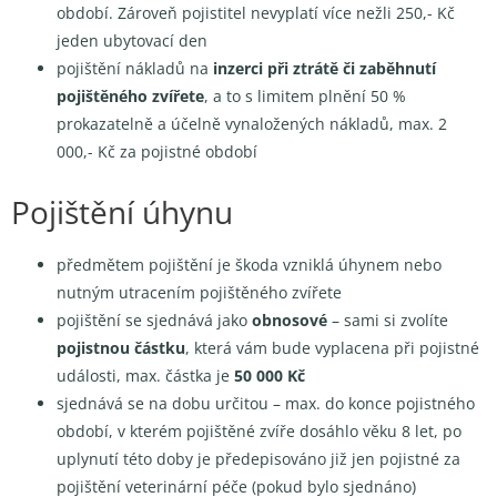
období. Zároveň pojistitel nevyplatí více nežli 250,- Kč
jeden ubytovací den
pojištění nákladů na
inzerci při ztrátě či zaběhnutí
pojištěného zvířete
, a to s limitem plnění 50 %
prokazatelně a účelně vynaložených nákladů, max. 2
000,- Kč za pojistné období
Pojištění úhynu
předmětem pojištění je škoda vzniklá úhynem nebo
nutným utracením pojištěného zvířete
pojištění se sjednává jako
obnosové
– sami si zvolíte
pojistnou částku
, která vám bude vyplacena při pojistné
události, max. částka je
50 000 Kč
sjednává se na dobu určitou – max. do konce pojistného
období, v kterém pojištěné zvíře dosáhlo věku 8 let, po
uplynutí této doby je předepisováno již jen pojistné za
pojištění veterinární péče (pokud bylo sjednáno)