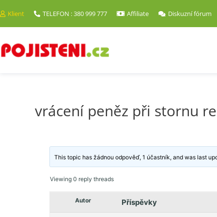
Klient
TELEFON : 380 999 777
Affiliate
Diskuzní fórum
vrácení peněz při stornu r
This topic has žádnou odpověď, 1 účastník, and was last u
Viewing 0 reply threads
Autor
Příspěvky