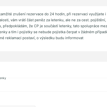
mžité zrušení rezervace do 24 hodin, při rezervaci využijete i
osti, vám vrátí část peněz za letenku, ale ne za cest. pojištění,
, předpokládám, že CP je součástí letenky, tato spolupráce me
ky a tím i pojistky se nebude pojistka čerpat v žádném případě 
né reklamaci postaví, o výsledku budu informovat
tenky