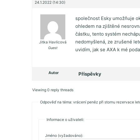
24.1.2022 (14:30)
společnost Esky umožňuje oka
ohledem na zjištěné nesrovnal
částku, tento systém nechápu
nedomyšlená, ze zrušené leten
Jitka Havlicová
Guest
uvidím, jak se AXA k mé poda
Autor
Příspěvky
Viewing 0 reply threads
Odpověď na téma: vrácení peněz při stornu rezervace le
Informace o uživateli:
Jméno (vyžadováno):