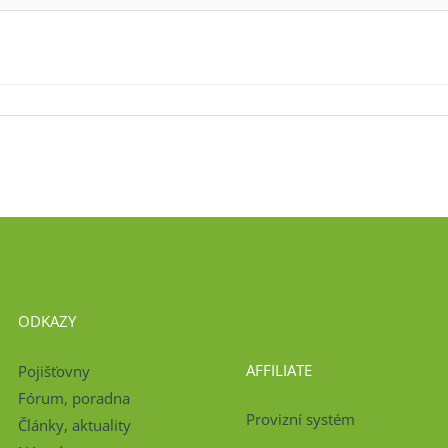
ODKAZY
AFFILIATE
Pojišťovny
Fórum, poradna
Provizní systém
Články, aktuality