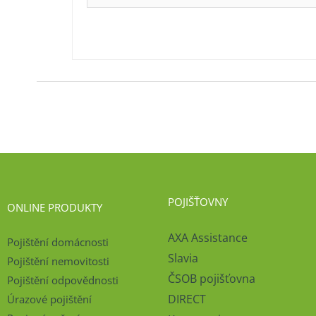
POJIŠŤOVNY
ONLINE PRODUKTY
AXA Assistance
Pojištění domácnosti
Slavia
Pojištění nemovitosti
ČSOB pojišťovna
Pojištění odpovědnosti
DIRECT
Úrazové pojištění