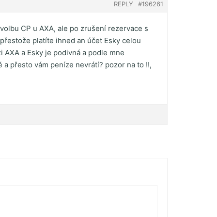
REPLY
#196261
 volbu CP u AXA, ale po zrušení rezervace s
 přestože platíte ihned an účet Esky celou
zi AXA a Esky je podivná a podle mne
a přesto vám peníze nevrátí? pozor na to !!,