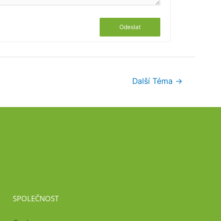
Odeslat
Další Téma
→
SPOLEČNOST