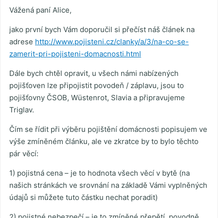
Vážená paní Alice,
jako první bych Vám doporučil si přečíst náš článek na
adrese
http://www.pojisteni.cz/clanky/a/3/na-co-se-
zamerit-pri-pojisteni-domacnosti.html
Dále bych chtěl opravit, u všech námi nabízených
pojišťoven lze připojistit povodeň / záplavu, jsou to
pojišťovny ČSOB, Wüstenrot, Slavia a připravujeme
Triglav.
Čím se řídit při výběru pojištění domácnosti popisujem ve
výše zmíněném článku, ale ve zkratce by to bylo těchto
pár věcí:
1) pojistná cena – je to hodnota všech věcí v bytě (na
našich stránkách ve srovnání na základě Vámi vyplněných
údajů si můžete tuto částku nechat poradit)
2) pojistné nebezpečí – je to zmíněné přepětí, povodně