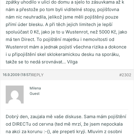
zpátky uhodilo v ulici do domu a sjelo to zásuvkama až k
nám a přestože po tom byli viditelné stopy, pojišťovna
nám nic neuhradila, jelikož jsme měli pojištěný pouze
přímí úder blesku. A při těch jejich limitech je lepší
spoluúčast 0 Kč, jako je to u Wustenrot, než 5000 Kč, jako
má ten Direct. To pojištění majetku i nemovitosti od
Wustenrot mám a jednak pojistí všechna rizika a dokonce
i u připojištění skel sklokeramickou desku na sporáku,
takže se to nedá srovnávat… Vilga
16.9.2009 (18:57)
REPLY
#2302
Milena
Guest
Dobrý den, zaujala mě vaše diskuse. Sama mám pojištění
od DIRECTu od cervna (ted mě mrzí, že jsem nepockala
na akci za korunu :-(), ale prepeti kryji. Mluvim z osobni