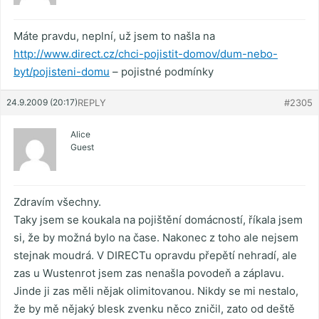
Máte pravdu, neplní, už jsem to našla na
http://www.direct.cz/chci-pojistit-domov/dum-nebo-
byt/pojisteni-domu
– pojistné podmínky
24.9.2009 (20:17)
REPLY
#2305
Alice
Guest
Zdravím všechny.
Taky jsem se koukala na pojištění domácností, říkala jsem
si, že by možná bylo na čase. Nakonec z toho ale nejsem
stejnak moudrá. V DIRECTu opravdu přepětí nehradí, ale
zas u Wustenrot jsem zas nenašla povodeň a záplavu.
Jinde ji zas měli nějak olimitovanou. Nikdy se mi nestalo,
že by mě nějaký blesk zvenku něco zničil, zato od deště