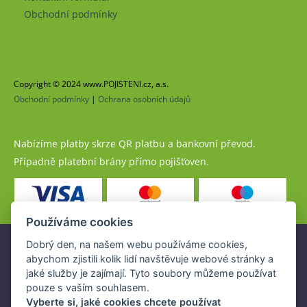
Obchodní podmínky
Copyright © 2024 www.POJISTENI.cz, a.s.
Obchodní podmínky
|
Ochrana osobních údajů
Nabízíme platby skrze QR platbu a bankovní převod.
Případně platební brány přímo pojišťoven.
Používáme cookies
Dobrý den, na našem webu používáme cookies,
Pojistné produkty jsou nabízeny společností
abychom zjistili kolik lidí navštěvuje webové stránky a
www.POJISTENI.cz, a.s. na základě platné licence České
jaké služby je zajímají. Tyto soubory můžeme používat
národní banky (ČNB).
pouze s vaším souhlasem.
Licence ČNB umožňuje www.POJISTENI.cz, a.s. poskytovat
Vyberte si, jaké cookies chcete používat