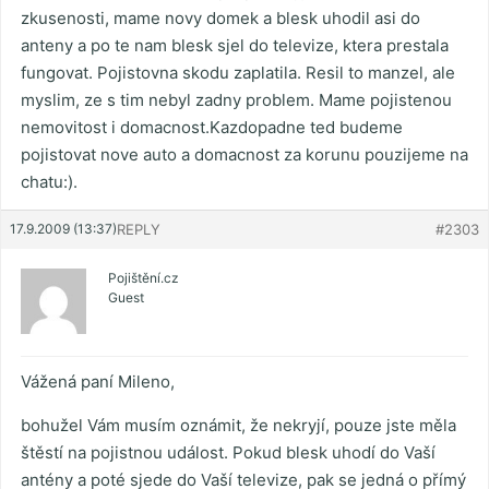
zkusenosti, mame novy domek a blesk uhodil asi do
anteny a po te nam blesk sjel do televize, ktera prestala
fungovat. Pojistovna skodu zaplatila. Resil to manzel, ale
myslim, ze s tim nebyl zadny problem. Mame pojistenou
nemovitost i domacnost.Kazdopadne ted budeme
pojistovat nove auto a domacnost za korunu pouzijeme na
chatu:).
17.9.2009 (13:37)
REPLY
#2303
Pojištění.cz
Guest
Vážená paní Mileno,
bohužel Vám musím oznámit, že nekryjí, pouze jste měla
štěstí na pojistnou událost. Pokud blesk uhodí do Vaší
antény a poté sjede do Vaší televize, pak se jedná o přímý