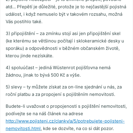
atd… Přepětí je důležité, protože je to nejčastější pojistná
událost, i když nemuselo být v takovém rozsahu, možná
Vás postihlo také.
3) připojištění – za zmínku stojí asi jen připojištění skel
(ke kterému se většinou počítají i sklokeramické desky u
sporáku) a odpovědnosti v běžném občanském životě,
kterou jinde nezískáte.
4) spoluúčast – jediná Wüstenrot pojišťovna nemá
žádnou, jinak to bývá 500 Kč a výše.
5) slevy – ty můžete získat za on-line sjednání u nás, za
roční platbu a za propojení s pojištěním nemovitosti.
Budete-li uvažovat o propojenosti s pojištění nemovitosti,
podívejte se na náš článek na adrese
http://www.pojisteni.cz/clanky/a/5/potrebujete-pojisteni-
nemovitosti.html
, kde se dozvíte, na co si dát pozor.