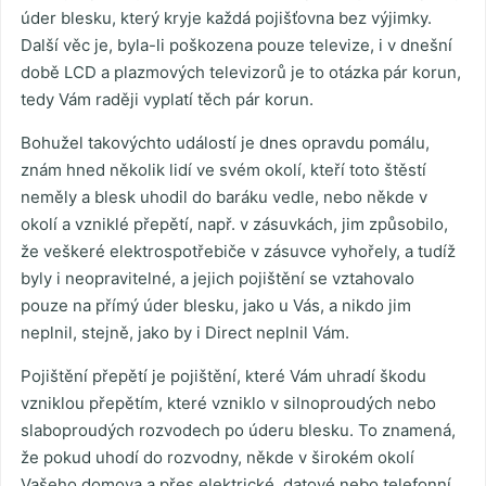
úder blesku, který kryje každá pojišťovna bez výjimky.
Další věc je, byla-li poškozena pouze televize, i v dnešní
době LCD a plazmových televizorů je to otázka pár korun,
tedy Vám raději vyplatí těch pár korun.
Bohužel takovýchto událostí je dnes opravdu pomálu,
znám hned několik lidí ve svém okolí, kteří toto štěstí
neměly a blesk uhodil do baráku vedle, nebo někde v
okolí a vzniklé přepětí, např. v zásuvkách, jim způsobilo,
že veškeré elektrospotřebiče v zásuvce vyhořely, a tudíž
byly i neopravitelné, a jejich pojištění se vztahovalo
pouze na přímý úder blesku, jako u Vás, a nikdo jim
neplnil, stejně, jako by i Direct neplnil Vám.
Pojištění přepětí je pojištění, které Vám uhradí škodu
vzniklou přepětím, které vzniklo v silnoproudých nebo
slaboproudých rozvodech po úderu blesku. To znamená,
že pokud uhodí do rozvodny, někde v širokém okolí
Vašeho domova a přes elektrické, datové nebo telefonní