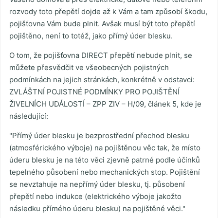
rozvody toto přepětí dojde až k Vám a tam způsobí škodu,
pojišťovna Vám bude plnit. Avšak musí být toto přepětí
pojištěno, není to totéž, jako přímý úder blesku.
O tom, že pojišťovna DIRECT přepětí nebude plnit, se
můžete přesvědčit ve všeobecných pojistných
podmínkách na jejich stránkách, konkrétně v odstavci:
ZVLÁŠTNÍ POJISTNÉ PODMÍNKY PRO POJIŠTĚNÍ
ŽIVELNÍCH UDÁLOSTÍ – ZPP ZIV – H/09, článek 5, kde je
následující:
"Přímý úder blesku je bezprostřední přechod blesku
(atmosférického výboje) na pojištěnou věc tak, že místo
úderu blesku je na této věci zjevně patrné podle účinků
tepelného působení nebo mechanických stop. Pojištění
se nevztahuje na nepřímý úder blesku, tj. působení
přepětí nebo indukce (elektrického výboje jakožto
následku přímého úderu blesku) na pojištěné věci."