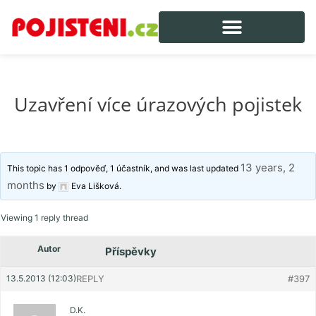
Uzavření více úrazových pojistek
13 years, 2
This topic has 1 odpověď, 1 účastník, and was last updated
months
by
Eva Lišková
.
Viewing 1 reply thread
Autor
Příspěvky
13.5.2013 (12:03)
REPLY
#397
D.K.