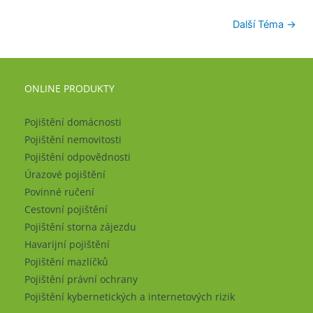
Další Téma
→
ONLINE PRODUKTY
Pojištění domácnosti
Pojištění nemovitosti
Pojištění odpovědnosti
Úrazové pojištění
Povinné ručení
Cestovní pojištění
Pojištění storna zájezdu
Havarijní pojištění
Pojištění mazlíčků
Pojištění právní ochrany
Pojištění kybernetických a internetových rizik