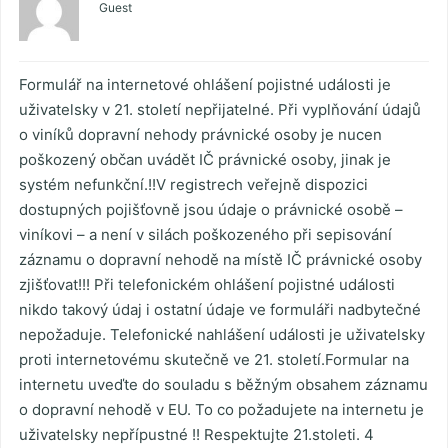
Guest
Formulář na internetové ohlášení pojistné události je
uživatelsky v 21. století nepřijatelné. Při vyplňování údajů
o viníků dopravní nehody právnické osoby je nucen
poškozený občan uvádět IČ právnické osoby, jinak je
systém nefunkční.!!V registrech veřejně dispozici
dostupných pojišťovně jsou údaje o právnické osobě –
viníkovi – a není v silách poškozeného při sepisování
záznamu o dopravní nehodě na místě IČ právnické osoby
zjišťovat!!! Při telefonickém ohlášení pojistné události
nikdo takový údaj i ostatní údaje ve formuláři nadbytečné
nepožaduje. Telefonické nahlášení události je uživatelsky
proti internetovému skutečně ve 21. století.Formular na
internetu uveďte do souladu s běžným obsahem záznamu
o dopravní nehodě v EU. To co požadujete na internetu je
uživatelsky nepřípustné !! Respektujte 21.stoleti. 4