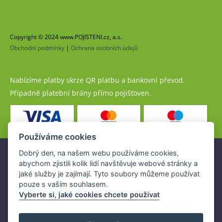
Copyright © 2024 www.POJISTENI.cz, a.s.
Obchodní podmínky
|
Ochrana osobních údajů
Nabízíme platby skrze QR platbu a bankovní převod.
Případně platební brány přímo pojišťoven.
Používáme cookies
Dobrý den, na našem webu používáme cookies,
Pojistné produkty jsou nabízeny společností
abychom zjistili kolik lidí navštěvuje webové stránky a
www.POJISTENI.cz, a.s. na základě platné licence České
jaké služby je zajímají. Tyto soubory můžeme používat
národní banky (ČNB).
pouze s vaším souhlasem.
Licence ČNB umožňuje www.POJISTENI.cz, a.s. poskytovat
Vyberte si, jaké cookies chcete používat
klientům finanční produkty a spolupracovat s pojišťovnami
v ČR.