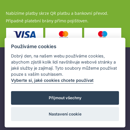
Nabízíme platby skrze QR platbu a bankovní převod.
Případně platební brány přímo pojišťoven.
Používáme cookies
Dobrý den, na našem webu používáme cookies,
Pojistné produkty jsou nabízeny společností
abychom zjistili kolik lidí navštěvuje webové stránky a
www.POJISTENI.cz, a.s. na základě platné licence České
jaké služby je zajímají. Tyto soubory můžeme používat
národní banky (ČNB).
pouze s vaším souhlasem.
Licence ČNB umožňuje www.POJISTENI.cz, a.s. poskytovat
Vyberte si, jaké cookies chcete používat
klientům finanční produkty a spolupracovat s pojišťovnami
v ČR.
Přijmout všechny
Nastavení cookie