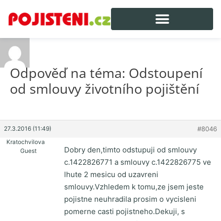
Odpověď na téma: Odstoupení
od smlouvy životního pojištění
27.3.2016 (11:49)
#8046
Kratochvilova
Dobry den,timto odstupuji od smlouvy
Guest
c.1422826771 a smlouvy c.1422826775 ve
lhute 2 mesicu od uzavreni
smlouvy.Vzhledem k tomu,ze jsem jeste
pojistne neuhradila prosim o vycisleni
pomerne casti pojistneho.Dekuji, s