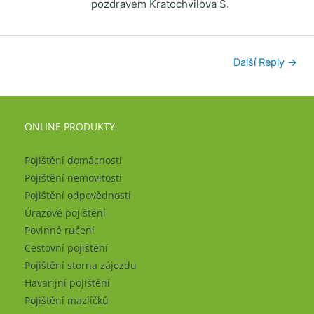
pozdravem Kratochvilova S.
Další Reply
→
ONLINE PRODUKTY
Pojištění domácnosti
Pojištění nemovitosti
Pojištění odpovědnosti
Úrazové pojištění
Povinné ručení
Cestovní pojištění
Pojištění storna zájezdu
Havarijní pojištění
Pojištění mazlíčků