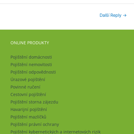
Další Reply
→
ONLINE PRODUKTY
Pojištění domácnosti
Pojištění nemovitosti
Pojištění odpovědnosti
Úrazové pojištění
Povinné ručení
Cestovní pojištění
Pojištění storna zájezdu
Havarijní pojištění
Pojištění mazlíčků
Pojištění právní ochrany
Pojištění kybernetických a internetových rizik