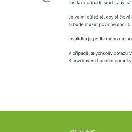
Guest
částku v případě smrti, aby js
Je velmi důležité, aby si člov
si bude muset povinně spořit.
Invalidita je podle mého názoru
V případě jakýchkoliv dotazů 
S pozdravem finanční poradky
POJIŠŤOVNY