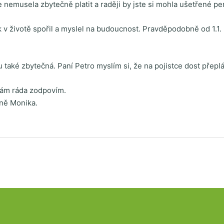
te nemusela zbytečně platit a raději by jste si mohla ušetřené p
ěk v životě spořil a myslel na budoucnost. Pravděpodobně od 1.
 také zbytečná. Paní Petro myslím si, že na pojistce dost přeplá
Vám ráda zodpovím.
ně Monika.