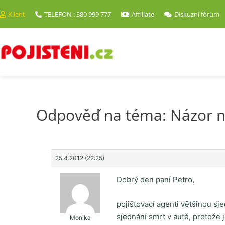
Klient
TELEFON : 380 999 777
Affiliate
Diskuzní fórum
Odpověď na téma: Názor na
25.4.2012 (22:25)
Dobrý den paní Petro,
pojišťovací agenti většinou sj
sjednání smrt v autě, protože
Monika