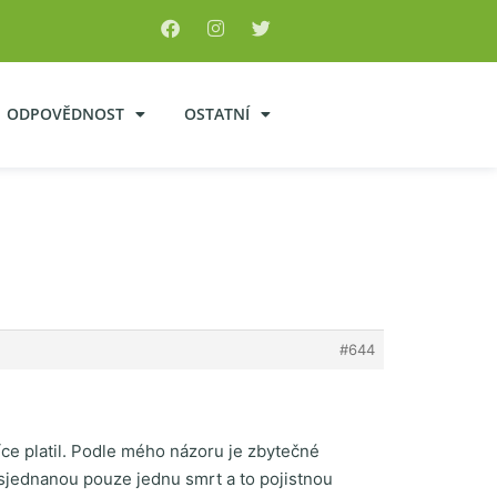
ODPOVĚDNOST
OSTATNÍ
#644
více platil. Podle mého názoru je zbytečné
sjednanou pouze jednu smrt a to pojistnou