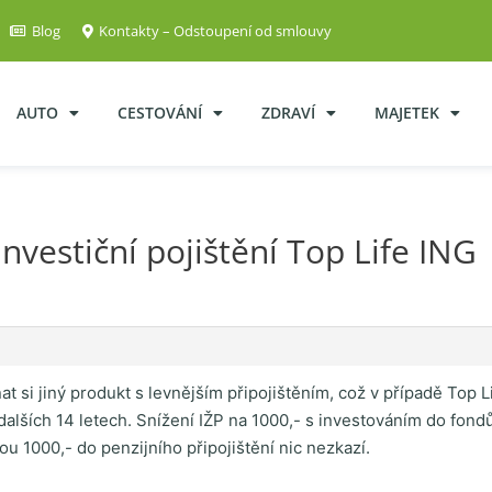
Blog
Kontakty – Odstoupení od smlouvy
AUTO
CESTOVÁNÍ
ZDRAVÍ
MAJETEK
nvestiční pojištění Top Life ING
at si jiný produkt s levnějším připojištěním, což v případě Top 
 dalších 14 letech. Snížení IŽP na 1000,- s investováním do fo
ou 1000,- do penzijního připojištění nic nezkazí.