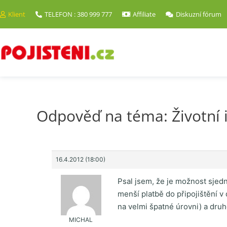
Klient
TELEFON : 380 999 777
Affiliate
Diskuzní fórum
Odpověď na téma: Životní i
16.4.2012 (18:00)
Psal jsem, že je možnost sjedn
menší platbě do připojištění v
na velmi špatné úrovni) a druh
MICHAL