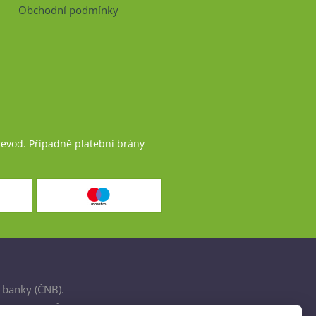
Obchodní podmínky
řevod. Případně platební brány
 banky (ČNB).
šťovnami v ČR.