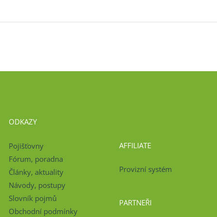
ODKAZY
AFFILIATE
Pojišťovny
Fórum, poradna
Provizní systém
Články, aktuality
Návody, postupy
Slovník pojmů
PARTNEŘI
Obchodní podmínky