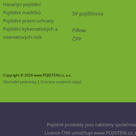
Havarijní pojištění
Pojištění mazlíčků
SV pojišťovna
Pojištění právní ochrany
Pojištění kybernetických a
Pillow
internetových rizik
ČPP
Copyright © 2024 www.POJISTENI.cz, a.s.
Obchodní podmínky
|
Ochrana osobních údajů
Pojistné produkty jsou nabízeny společnost
Licence ČNB umožňuje www.POJISTENI.cz, a.s