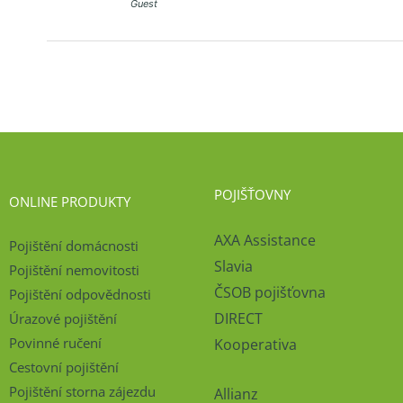
Guest
POJIŠŤOVNY
ONLINE PRODUKTY
AXA Assistance
Pojištění domácnosti
Slavia
Pojištění nemovitosti
ČSOB pojišťovna
Pojištění odpovědnosti
DIRECT
Úrazové pojištění
Povinné ručení
Kooperativa
Cestovní pojištění
Pojištění storna zájezdu
Allianz