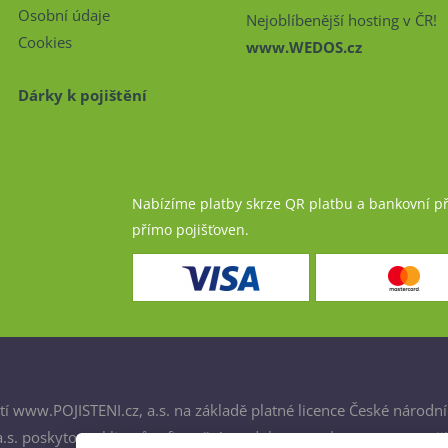
Osobní údaje
Nejoblíbenější hosting v ČR!
Cookies
www.WEDOS.cz
Dárky k pojištění
Nabízíme platby skrze QR platbu a bankovní p
přímo pojišťoven.
í www.POJISTENI.cz, a.s. na základě platné licence České národní
. poskytovat klientům finanční produkty a spolupracovat s poji