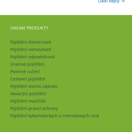
Další Reply
→
ONLINE PRODUKTY
Pojištění domácnosti
Pojištění nemovitosti
Pojištění odpovědnosti
Úrazové pojištění
Povinné ručení
Cestovní pojištění
Pojištění storna zájezdu
Havarijní pojištění
Pojištění mazlíčků
Pojištění právní ochrany
Pojištění kybernetických a internetových rizik