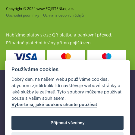
Copyright © 2024 www.POJISTENI.cz, a.s.
Obchodní podmínky
|
Ochrana osobních údajů
Nabízíme platby skrze QR platbu a bankovní převod.
Případně platební brány přímo pojišťoven.
Používáme cookies
Dobrý den, na našem webu používáme cookies,
Pojistné produkty jsou nabízeny společností
abychom zjistili kolik lidí navštěvuje webové stránky a
www.POJISTENI.cz, a.s. na základě platné licence České
jaké služby je zajímají. Tyto soubory můžeme používat
národní banky (ČNB).
pouze s vaším souhlasem.
Licence ČNB umožňuje www.POJISTENI.cz, a.s. poskytovat
Vyberte si, jaké cookies chcete používat
klientům finanční produkty a spolupracovat s pojišťovnami
v ČR.
Přijmout všechny