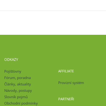
ODKAZY
AFFILIATE
Pojišťovny
Fórum, poradna
Provizní systém
Články, aktuality
Návody, postupy
Slovník pojmů
PARTNEŘI
Obchodní podmínky