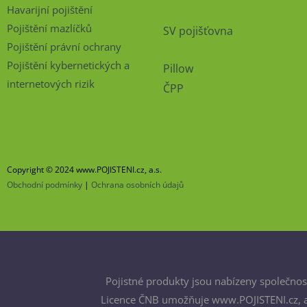
Havarijní pojištění
Pojištění mazlíčků
SV pojišťovna
Pojištění právní ochrany
Pojištění kybernetických a
Pillow
internetových rizik
ČPP
Copyright © 2024 www.POJISTENI.cz, a.s.
Obchodní podmínky
|
Ochrana osobních údajů
Pojistné produkty jsou nabízeny společnost
Licence ČNB umožňuje www.POJISTENI.cz, a.s