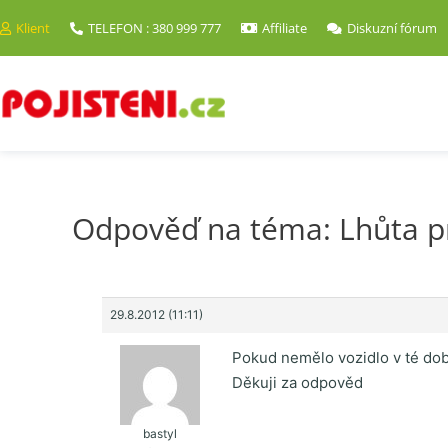
Klient
TELEFON : 380 999 777
Affiliate
Diskuzní fórum
Odpověď na téma: Lhůta p
29.8.2012 (11:11)
Pokud nemělo vozidlo v té dob
Děkuji za odpověd
bastyl