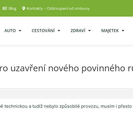
Blog
Kontakty – Odstoupení od smlouvy
AUTO
CESTOVÁNÍ
ZDRAVÍ
MAJETEK
ro uzavření nového povinného r
ě technickou a tudíž nebylo způsobilé provozu, musím i přesto 