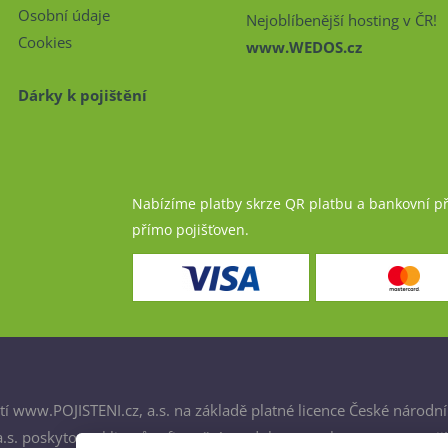
Osobní údaje
Nejoblíbenější hosting v ČR!
Cookies
www.WEDOS.cz
Dárky k pojištění
Nabízíme platby skrze QR platbu a bankovní p
přímo pojišťoven.
í www.POJISTENI.cz, a.s. na základě platné licence České národní
. poskytovat klientům finanční produkty a spolupracovat s poji