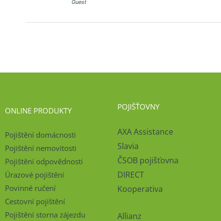
Guest
POJIŠŤOVNY
ONLINE PRODUKTY
AXA Assistance
Pojištění domácnosti
Slavia
Pojištění nemovitosti
ČSOB pojišťovna
Pojištění odpovědnosti
DIRECT
Úrazové pojištění
Povinné ručení
Kooperativa
Cestovní pojištění
Pojištění storna zájezdu
Allianz