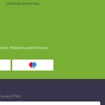
Obchodní podmínky
řevod. Případně platební brány
 banky (ČNB).
šťovnami v ČR.