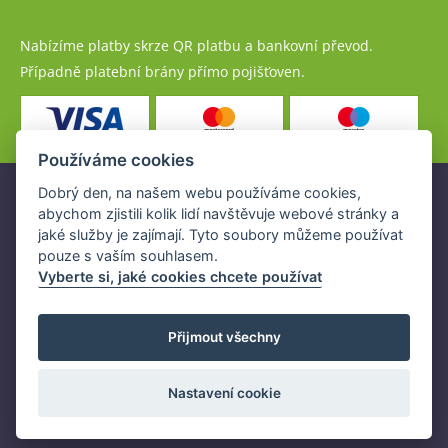
Nabízíme platby skrze QR platbu a bankovní převod.
Případně platební brány přímo pojišťoven.
Používáme cookies
Dobrý den, na našem webu používáme cookies,
Pojistné produkty jsou nabízeny společností
abychom zjistili kolik lidí navštěvuje webové stránky a
www.POJISTENI.cz, a.s. na základě platné licence České
jaké služby je zajímají. Tyto soubory můžeme používat
národní banky (ČNB).
pouze s vaším souhlasem.
Licence ČNB umožňuje www.POJISTENI.cz, a.s. poskytovat
Vyberte si, jaké cookies chcete používat
klientům finanční produkty a spolupracovat s pojišťovnami
v ČR.
Přijmout všechny
Nastavení cookie