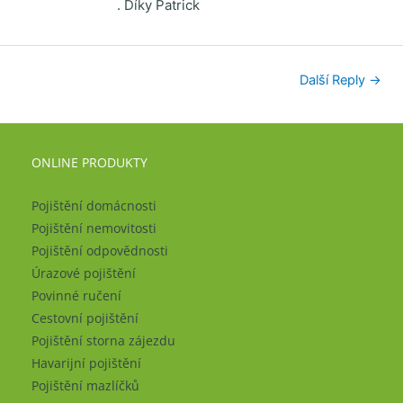
. Díky Patrick
Další Reply
→
ONLINE PRODUKTY
Pojištění domácnosti
Pojištění nemovitosti
Pojištění odpovědnosti
Úrazové pojištění
Povinné ručení
Cestovní pojištění
Pojištění storna zájezdu
Havarijní pojištění
Pojištění mazlíčků