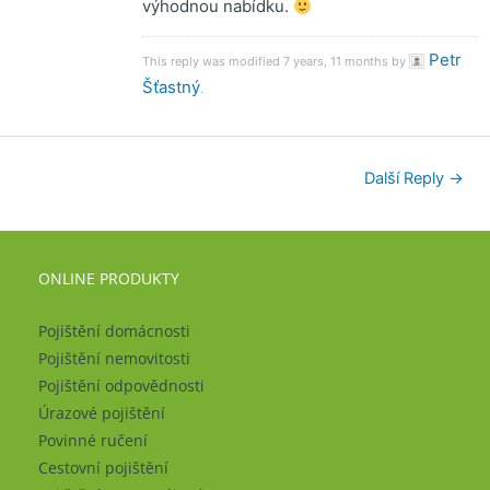
výhodnou nabídku.
Petr
This reply was modified 7 years, 11 months by
Šťastný
.
Další Reply
→
ONLINE PRODUKTY
Pojištění domácnosti
Pojištění nemovitosti
Pojištění odpovědnosti
Úrazové pojištění
Povinné ručení
Cestovní pojištění