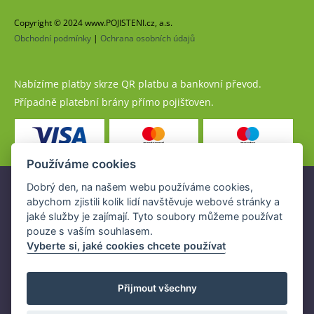
Copyright © 2024 www.POJISTENI.cz, a.s.
Obchodní podmínky
|
Ochrana osobních údajů
Nabízíme platby skrze QR platbu a bankovní převod.
Případně platební brány přímo pojišťoven.
Používáme cookies
Dobrý den, na našem webu používáme cookies,
Pojistné produkty jsou nabízeny společností
abychom zjistili kolik lidí navštěvuje webové stránky a
www.POJISTENI.cz, a.s. na základě platné licence České
jaké služby je zajímají. Tyto soubory můžeme používat
národní banky (ČNB).
pouze s vaším souhlasem.
Licence ČNB umožňuje www.POJISTENI.cz, a.s. poskytovat
Vyberte si, jaké cookies chcete používat
klientům finanční produkty a spolupracovat s pojišťovnami
v ČR.
Přijmout všechny