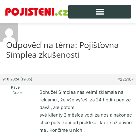
Odpověď na téma: Pojišťovna
Simplea zkušenosti
9.10.2024 (19:05)
#225107
Pavel
Bohužel Simplea nás velmi zklamala na
Guest
reklamu , že vše vyřeší za 24 hodin peníze
dává , ale potom
své klienty 2 měsíce vodí za nos a nakonec
chce potvrzení od praktika , které už dávno
má . Končíme u nich .