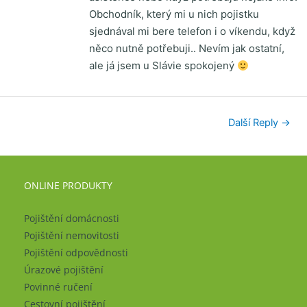
Obchodník, který mi u nich pojistku
sjednával mi bere telefon i o víkendu, když
něco nutně potřebuji.. Nevím jak ostatní,
ale já jsem u Slávie spokojený
Další Reply
→
ONLINE PRODUKTY
Pojištění domácnosti
Pojištění nemovitosti
Pojištění odpovědnosti
Úrazové pojištění
Povinné ručení
Cestovní pojištění