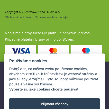
Copyright © 2024 www.POJISTENI.cz, a.s.
Obchodní podmínky
|
Ochrana osobních údajů
Nabízíme platby skrze QR platbu a bankovní převod.
Případně platební brány přímo pojišťoven.
Používáme cookies
Dobrý den, na našem webu používáme cookies,
Pojistné produkty jsou nabízeny společností
abychom zjistili kolik lidí navštěvuje webové stránky a
www.POJISTENI.cz, a.s. na základě platné licence České
jaké služby je zajímají. Tyto soubory můžeme používat
národní banky (ČNB).
pouze s vaším souhlasem.
Licence ČNB umožňuje www.POJISTENI.cz, a.s. poskytovat
Vyberte si, jaké cookies chcete používat
klientům finanční produkty a spolupracovat s pojišťovnami
v ČR.
Přijmout všechny