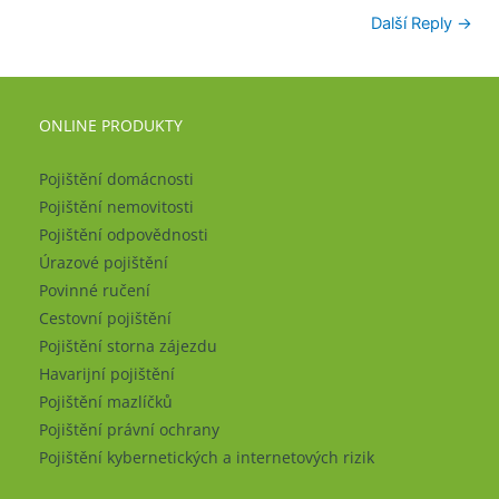
Další Reply
→
ONLINE PRODUKTY
Pojištění domácnosti
Pojištění nemovitosti
Pojištění odpovědnosti
Úrazové pojištění
Povinné ručení
Cestovní pojištění
Pojištění storna zájezdu
Havarijní pojištění
Pojištění mazlíčků
Pojištění právní ochrany
Pojištění kybernetických a internetových rizik