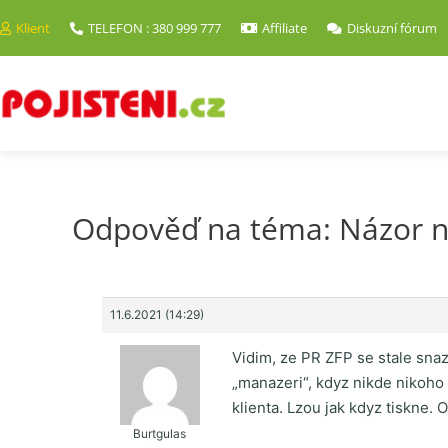
Klient
TELEFON : 380 999 777
Affiliate
Diskuzní fórum
Odpověď na téma: Názor n
11.6.2021 (14:29)
Vidim, ze PR ZFP se stale snazi
„manazeri“, kdyz nikde nikoho 
klienta. Lzou jak kdyz tiskne. 
Burtgulas