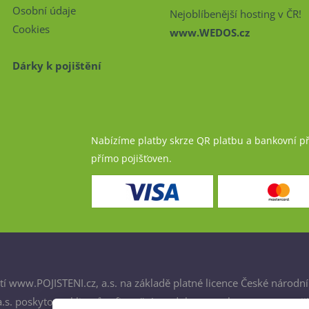
Osobní údaje
Nejoblíbenější hosting v ČR!
Cookies
www.WEDOS.cz
Dárky k pojištění
Nabízíme platby skrze QR platbu a bankovní p
přímo pojišťoven.
í www.POJISTENI.cz, a.s. na základě platné licence České národní
. poskytovat klientům finanční produkty a spolupracovat s poji