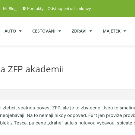
Blog
Kontakty – Odstoupení od smlouvy
AUTO
CESTOVÁNÍ
ZDRAVÍ
MAJETEK
a ZFP akademii
 zlehcit spatnou povest ZFP, ale je to zbytecne. Jsou to smelinar
neojebavaji. Na to nemaji nikdy odpoved. Furt jen provize provi
Oblek z Tesca, pujcene „drahe“ auta s nulovou vybavou, spicate b