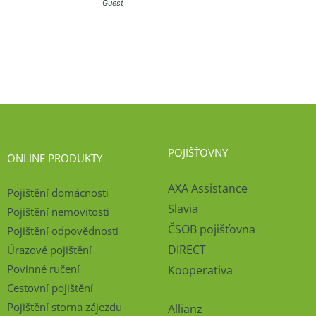
Guest
POJIŠŤOVNY
ONLINE PRODUKTY
AXA Assistance
Pojištění domácnosti
Slavia
Pojištění nemovitosti
ČSOB pojišťovna
Pojištění odpovědnosti
DIRECT
Úrazové pojištění
Povinné ručení
Kooperativa
Cestovní pojištění
Pojištění storna zájezdu
Allianz