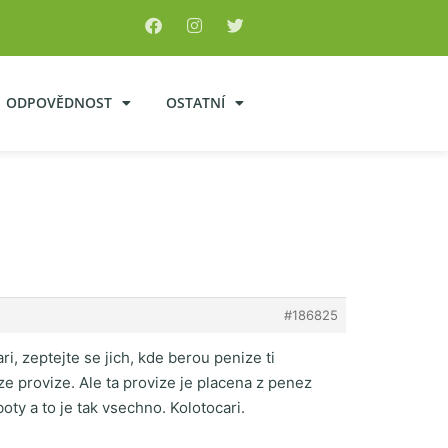
ODPOVĚDNOST
OSTATNÍ
#186825
i, zeptejte se jich, kde berou penize ti
ze provize. Ale ta provize je placena z penez
oty a to je tak vsechno. Kolotocari.