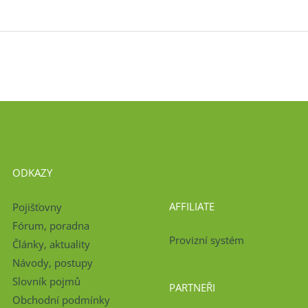
ODKAZY
AFFILIATE
Pojišťovny
Fórum, poradna
Provizní systém
Články, aktuality
Návody, postupy
Slovník pojmů
PARTNEŘI
Obchodní podmínky