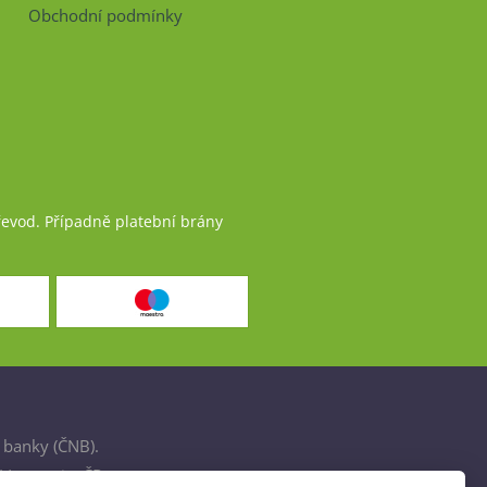
Obchodní podmínky
řevod. Případně platební brány
 banky (ČNB).
šťovnami v ČR.