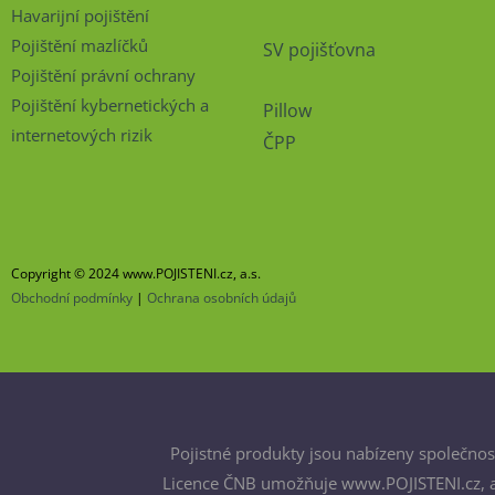
Havarijní pojištění
Pojištění mazlíčků
SV pojišťovna
Pojištění právní ochrany
Pojištění kybernetických a
Pillow
internetových rizik
ČPP
Copyright © 2024 www.POJISTENI.cz, a.s.
Obchodní podmínky
|
Ochrana osobních údajů
Pojistné produkty jsou nabízeny společnost
Licence ČNB umožňuje www.POJISTENI.cz, a.s