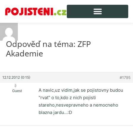
Odpověď na téma: ZFP
Akademie
12.12.2012 (0:15)
#1795
:)
A navic,uz vidim,jak se pojistovny budou
Guest
"rvat" o to,kdo z nich pojisti
stareho,nesvepravneho a nemocneho
blazna jardu…:D