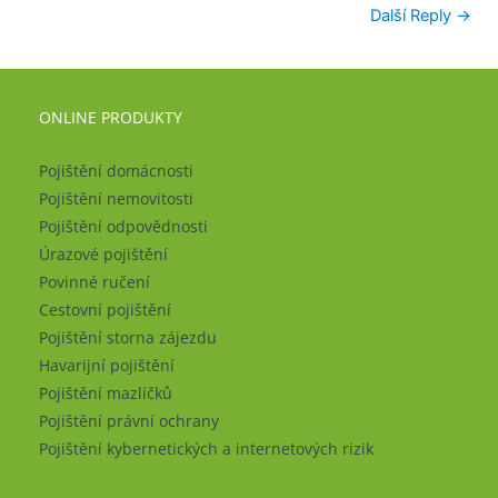
Další Reply
→
ONLINE PRODUKTY
Pojištění domácnosti
Pojištění nemovitosti
Pojištění odpovědnosti
Úrazové pojištění
Povinné ručení
Cestovní pojištění
Pojištění storna zájezdu
Havarijní pojištění
Pojištění mazlíčků
Pojištění právní ochrany
Pojištění kybernetických a internetových rizik