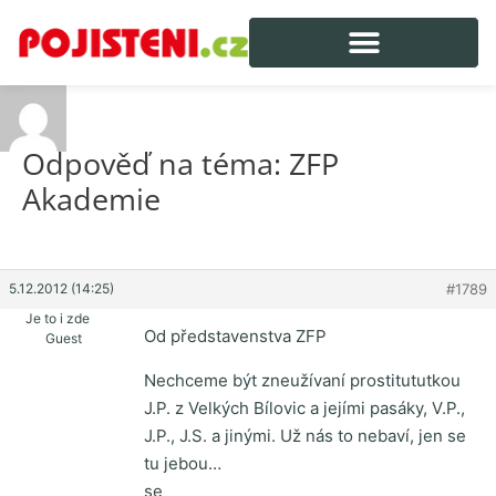
Odpověď na téma: ZFP
Akademie
5.12.2012 (14:25)
#1789
Je to i zde
Od představenstva ZFP
Guest
Nechceme být zneužívaní prostitututkou
J.P. z Velkých Bílovic a jejími pasáky, V.P.,
J.P., J.S. a jinými. Už nás to nebaví, jen se
tu jebou…
se