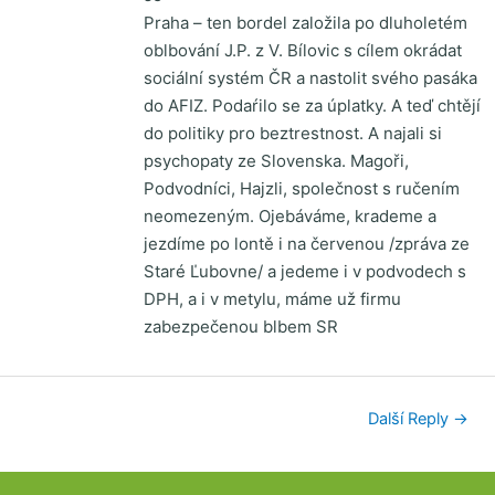
Praha – ten bordel založila po dluholetém
oblbování J.P. z V. Bílovic s cílem okrádat
sociální systém ČR a nastolit svého pasáka
do AFIZ. Podaŕilo se za úplatky. A teď chtějí
do politiky pro beztrestnost. A najali si
psychopaty ze Slovenska. Magoři,
Podvodníci, Hajzli, společnost s ručením
neomezeným. Ojebáváme, krademe a
jezdíme po lontě i na červenou /zpráva ze
Staré Ľubovne/ a jedeme i v podvodech s
DPH, a i v metylu, máme už firmu
zabezpečenou blbem SR
Další Reply
→