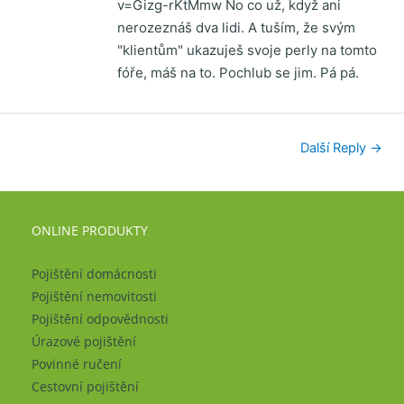
v=Gizg-rKtMmw No co už, když ani
nerozeznáš dva lidi. A tuším, že svým
"klientům" ukazuješ svoje perly na tomto
fóře, máš na to. Pochlub se jim. Pá pá.
Další Reply
→
ONLINE PRODUKTY
Pojištění domácnosti
Pojištění nemovitosti
Pojištění odpovědnosti
Úrazové pojištění
Povinné ručení
Cestovní pojištění