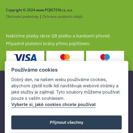
Copyright © 2024 www.POJISTENI.cz, a.s.
Obchodní podmínky
|
Ochrana osobních údajů
Nabízíme platby skrze QR platbu a bankovní převod.
Případně platební brány přímo pojišťoven.
Používáme cookies
Dobrý den, na našem webu používáme cookies,
Pojistné produkty jsou nabízeny společností
abychom zjistili kolik lidí navštěvuje webové stránky a
www.POJISTENI.cz, a.s. na základě platné licence České
jaké služby je zajímají. Tyto soubory můžeme používat
národní banky (ČNB).
pouze s vaším souhlasem.
Licence ČNB umožňuje www.POJISTENI.cz, a.s. poskytovat
Vyberte si, jaké cookies chcete používat
klientům finanční produkty a spolupracovat s pojišťovnami
v ČR.
Přijmout všechny