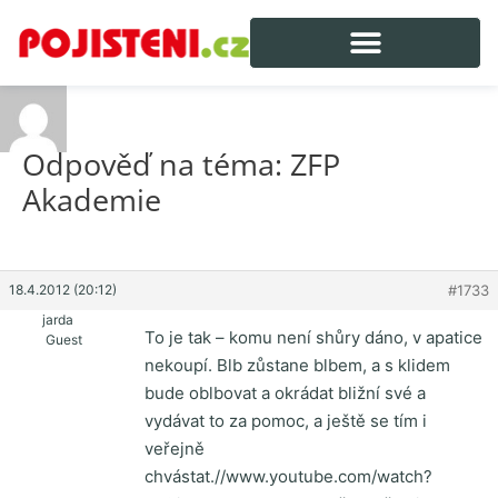
Odpověď na téma: ZFP
Akademie
18.4.2012 (20:12)
#1733
jarda
To je tak – komu není shůry dáno, v apatice
Guest
nekoupí. Blb zůstane blbem, a s klidem
bude oblbovat a okrádat bližní své a
vydávat to za pomoc, a ještě se tím i
veřejně
chvástat.//www.youtube.com/watch?