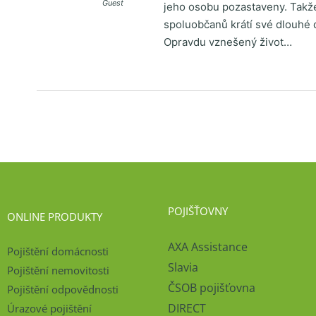
Guest
jeho osobu pozastaveny. Takže 
spoluobčanů krátí své dlouhé 
Opravdu vznešený život…
POJIŠŤOVNY
ONLINE PRODUKTY
AXA Assistance
Pojištění domácnosti
Slavia
Pojištění nemovitosti
ČSOB pojišťovna
Pojištění odpovědnosti
DIRECT
Úrazové pojištění