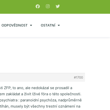
ODPOVĚDNOST
OSTATNÍ
#1700
ti ZFP, to ano, ale nedokázal se prosadil a
m zakládat a živit lživé fóra o této společnosti.
o psychiatra : paranoidní psychóza, nadprůměrně
 stíhán, musely být všechny trestní oznámení na