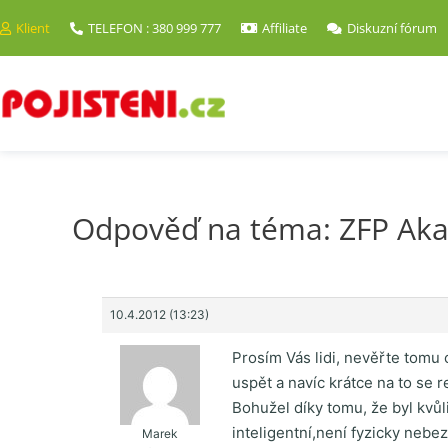
Klient
TELEFON : 380 999 777
Affiliate
Diskuzní fórum
Odpověď na téma: ZFP Ak
10.4.2012 (13:23)
Prosím Vás lidi, nevěřte tomu c
uspět a navíc krátce na to se r
Bohužel díky tomu, že byl kvů
inteligentní,není fyzicky nebe
Marek