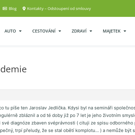
Blog
Kontakty – Odstoupení od smlouvy
AUTO
CESTOVÁNÍ
ZDRAVÍ
MAJETEK
ademie
o tu píše ten Jaroslav Jedlička. Kdysi byl na semináři společnos
egulérně zbláznil a od té doby již po 7 let je jeho životním smysle
li své diagnóze zbaven svéprávnosti ( cituji ze spisu odbornéh
zpečný, trpí přeludy, že se stal obětí komplotu… ) a nemůže být