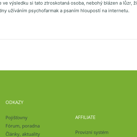
ve výsledku si tato ztroskotaná osoba, nebohý blázen a lůzr, ži
dny užíváním psychofarmak a psaním hloupostí na internetu.
ODKAZY
AFFILIATE
Pojišťovny
Fórum, poradna
Provizní systém
Články, aktuality