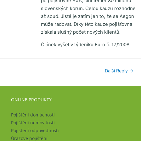
po pojišťovně AXA, činí téměř 80 milionů
slovenských korun. Celou kauzu rozhodne
až soud. Jisté je zatím jen to, že se Aegon
může radovat. Díky této kauze pojišťovna
získala slušný počet nových klientů.
Článek vyšel v týdeníku Euro č. 17/2008.
Další Reply
→
ONLINE PRODUKTY
Pojištění domácnosti
Pojištění nemovitosti
Pojištění odpovědnosti
Úrazové pojištění