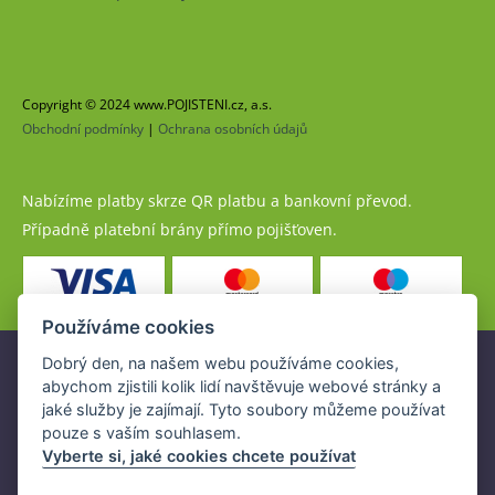
Copyright © 2024 www.POJISTENI.cz, a.s.
Obchodní podmínky
|
Ochrana osobních údajů
Nabízíme platby skrze QR platbu a bankovní převod.
Případně platební brány přímo pojišťoven.
Používáme cookies
Dobrý den, na našem webu používáme cookies,
Pojistné produkty jsou nabízeny společností
abychom zjistili kolik lidí navštěvuje webové stránky a
www.POJISTENI.cz, a.s. na základě platné licence České
jaké služby je zajímají. Tyto soubory můžeme používat
národní banky (ČNB).
pouze s vaším souhlasem.
Licence ČNB umožňuje www.POJISTENI.cz, a.s. poskytovat
Vyberte si, jaké cookies chcete používat
klientům finanční produkty a spolupracovat s pojišťovnami