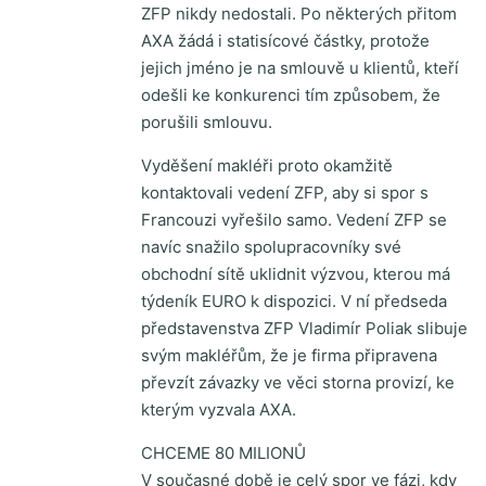
ZFP nikdy nedostali. Po některých přitom
AXA žádá i statisícové částky, protože
jejich jméno je na smlouvě u klientů, kteří
odešli ke konkurenci tím způsobem, že
porušili smlouvu.
Vyděšení makléři proto okamžitě
kontaktovali vedení ZFP, aby si spor s
Francouzi vyřešilo samo. Vedení ZFP se
navíc snažilo spolupracovníky své
obchodní sítě uklidnit výzvou, kterou má
týdeník EURO k dispozici. V ní předseda
představenstva ZFP Vladimír Poliak slibuje
svým makléřům, že je firma připravena
převzít závazky ve věci storna provizí, ke
kterým vyzvala AXA.
CHCEME 80 MILIONŮ
V současné době je celý spor ve fázi, kdy