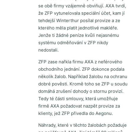
se obě firmy vzájemně obviňují. AXA tvrdí,
že ZFP vytunelovala speciální účet, kam jí
tehdejší Winterthur posílal provize a ze
kterého měla platit jednotlivé makléře.
Jenže ti žádné peníze kvůli nejasnému
systému odměňování v ZFP nikdy
nedostali.
ZFP zase nařkla firmu AXA z neférového
obchodního jednání. ZFP dokonce podala
několik žalob. Například žalobu na ochranu
dobré pověsti. Kromě toho se ZFP u soudu
domáhá zrušení dohody o stornu provizí.
Tedy té části smlouvy, která umožňuje
firmě AXA požadovat nazpět provize za
klienty, jež ZFP přivedla do Aegonu.
Náhrady, které v těchto žalobách požaduje