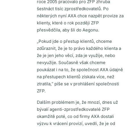
roce 2005 pracovalo pro ZFP zhruba
šestnáct tisíc zprostředkovatelů. Po
některých nyní AXA chce nazpět provize za
klienty, které o rok později ZFP
přesvědčila, aby šli do Aegonu.
„Pokud jde o přestup klientů, chceme
zdůraznit, že je to právo každého klienta a
že je jen jeho věcí, zda je využije, nebo
nevyužije. Současně však chceme
poukázat i na to, že společnost AXA údajně
na přestupech klientů získala více, než
ztratila,“ píše se v prohlášení společnosti
ZFP.
Dalším problémem je, že mnozí, dnes už
bývalí agenti-zprostředkovatelé ZFP
okamžitě poté, co od firmy AXA dostali
výzvu k vrácení provizí, uvedli, že je od