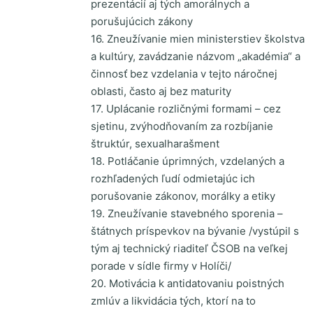
prezentácií aj tých amorálnych a
porušujúcich zákony
16. Zneužívanie mien ministerstiev školstva
a kultúry, zavádzanie názvom „akadémia“ a
činnosť bez vzdelania v tejto náročnej
oblasti, často aj bez maturity
17. Uplácanie rozličnými formami – cez
sjetinu, zvýhodňovaním za rozbíjanie
štruktúr, sexualharašment
18. Potláčanie úprimných, vzdelaných a
rozhľadených ľudí odmietajúc ich
porušovanie zákonov, morálky a etiky
19. Zneužívanie stavebného sporenia –
štátnych príspevkov na bývanie /vystúpil s
tým aj technický riaditeľ ČSOB na veľkej
porade v sídle firmy v Holíči/
20. Motivácia k antidatovaniu poistných
zmlúv a likvidácia tých, ktorí na to