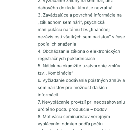
2. Vyžiadanie zálohy na seminár, bez
daňového dokladu, ktorá je nevratná
3. Zavádzajúce a povrchné informácie na
„základnom seminári“, psychická
manipulácia na tému tzv. „finančnej
nezávislosti všetkých seminaristov“ v čase
podľa ich snaženia
4. Obchádzanie zákona o elektronických
registračných pokladniciach
5. Nátlak na okamžité uzatvorenie zmlúv
tzv. „Kombinácie“
6. Vyžiadanie dodávania poistných zmlúv a
seminaristov pre možnosť ďalších
informácií
7. Nevyplácanie provízií pri nedosahovaniu
určitého počtu produkcie – bodov
8. Motivácia seminaristov verejným
vyplácaním odmien podľa počtu