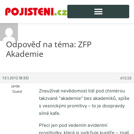
Odpověď na téma: ZFP
Akademie
13.1.2012 (8:35)
#1638
jarda
Zneužívat nevědomost lidí pod chimérou
Guest
takzvané "akademie" bez akademiků, spíše
s vesnickými promitivy – to je doopravdy
silné kafe.
Přeci jen pod vedením evidentní
prostitutky, která si vydržuje kuplíře – znalí