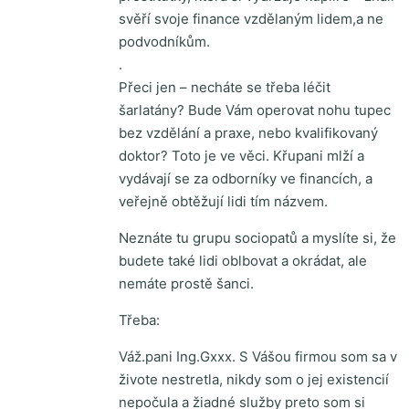
svěří svoje finance vzdělaným lidem,a ne
podvodníkům.
.
Přeci jen – necháte se třeba léčit
šarlatány? Bude Vám operovat nohu tupec
bez vzdělání a praxe, nebo kvalifikovaný
doktor? Toto je ve věci. Křupani mlží a
vydávají se za odborníky ve financích, a
veřejně obtěžují lidi tím názvem.
Neznáte tu grupu sociopatů a myslíte si, že
budete také lidi oblbovat a okrádat, ale
nemáte prostě šanci.
Třeba:
Váž.pani Ing.Gxxx. S Vášou firmou som sa v
živote nestretla, nikdy som o jej existencií
nepočula a žiadné služby preto som si