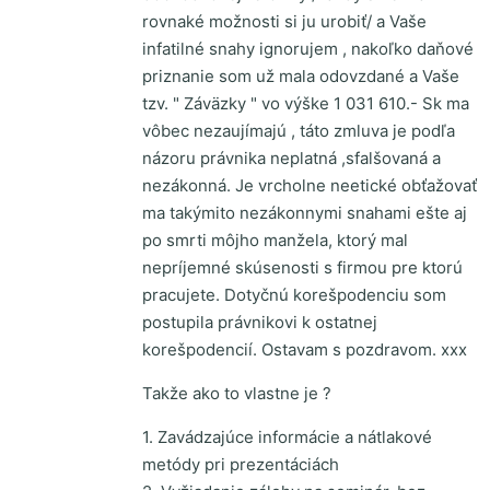
rovnaké možnosti si ju urobiť/ a Vaše
infatilné snahy ignorujem , nakoľko daňové
priznanie som už mala odovzdané a Vaše
tzv. " Záväzky " vo výške 1 031 610.- Sk ma
vôbec nezaujímajú , táto zmluva je podľa
názoru právnika neplatná ,sfalšovaná a
nezákonná. Je vrcholne neetické obťažovať
ma takýmito nezákonnymi snahami ešte aj
po smrti môjho manžela, ktorý mal
nepríjemné skúsenosti s firmou pre ktorú
pracujete. Dotyčnú korešpodenciu som
postupila právnikovi k ostatnej
korešpodencií. Ostavam s pozdravom. xxx
Takže ako to vlastne je ?
1. Zavádzajúce informácie a nátlakové
metódy pri prezentáciách