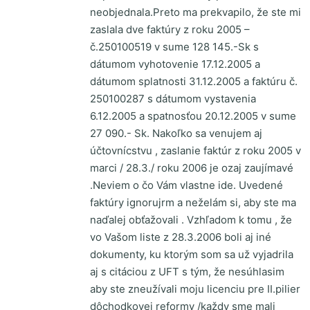
neobjednala.Preto ma prekvapilo, že ste mi
zaslala dve faktúry z roku 2005 –
č.250100519 v sume 128 145.-Sk s
dátumom vyhotovenie 17.12.2005 a
dátumom splatnosti 31.12.2005 a faktúru č.
250100287 s dátumom vystavenia
6.12.2005 a spatnosťou 20.12.2005 v sume
27 090.- Sk. Nakoľko sa venujem aj
účtovnícstvu , zaslanie faktúr z roku 2005 v
marci / 28.3./ roku 2006 je ozaj zaujímavé
.Neviem o čo Vám vlastne ide. Uvedené
faktúry ignorujrm a neželám si, aby ste ma
naďalej obťažovali . Vzhľadom k tomu , že
vo Vašom liste z 28.3.2006 boli aj iné
dokumenty, ku ktorým som sa už vyjadrila
aj s citáciou z UFT s tým, že nesúhlasim
aby ste zneužívali moju licenciu pre II.pilier
dôchodkovej reformy /každy sme mali