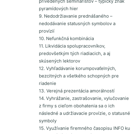
privedených seminaristov – typický znak
pyramídových hier
9. Nedodržiavanie prednášaného –
nedodávanie statusných symbolov a
provízií
10. Nefunkčná kombinácia
11. Likvidácia spolupracovníkov,
predovšetkým tých riadiacich, a aj
skúsených lektorov
12. Vyhľadávanie korumpovaťelných,
bezcitných a všetkého schopných pre
riadenie
13. Verejná prezentácia amorálností
14. Vyhrážanie, zastrašovanie, vylučovanie
z firmy s cieľom obohatenia sa o ich
následné a udržiavacie provízie, o statusné
symboly
15. Využívanie firemného časopisu INFO ku