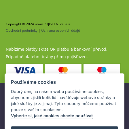
Copyright © 2024 www.POJISTENI.cz, a.s.
Obchodní podmínky
|
Ochrana osobních údajů
Nabízíme platby skrze QR platbu a bankovní převod.
Případně platební brány přímo pojišťoven.
Používáme cookies
Dobrý den, na našem webu používáme cookies,
Pojistné produkty jsou nabízeny společností
abychom zjistili kolik lidí navštěvuje webové stránky a
www.POJISTENI.cz, a.s. na základě platné licence České
jaké služby je zajímají. Tyto soubory můžeme používat
národní banky (ČNB).
pouze s vaším souhlasem.
Licence ČNB umožňuje www.POJISTENI.cz, a.s. poskytovat
Vyberte si, jaké cookies chcete používat
klientům finanční produkty a spolupracovat s pojišťovnami