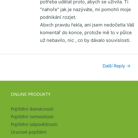
potřeba udělat proto, abych se uživila. Ti
"nahoře" jak je nazýváte, mi pomohli moje
podnikání rozjet.
Abxch pravdu řekla, ani jsem nedočetla Váš
komentář do konce, protože mě to v půlce
už nebavilo, nic , co by dávalo souvislosti.
Další Reply
→
ONLINE PRODUKTY
Pojištění domácnosti
Pojištění nemovitosti
Pojištění odpovědnosti
Úrazové pojištění