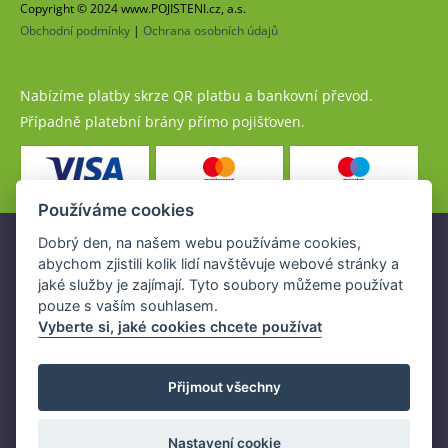
Copyright © 2024 www.POJISTENI.cz, a.s.
Obchodní podmínky
|
Ochrana osobních údajů
Nabízíme platby skrze QR platbu a bankovní převod.
Případně platební brány přímo pojišťoven.
Používáme cookies
Dobrý den, na našem webu používáme cookies,
Pojistné produkty jsou nabízeny společností
abychom zjistili kolik lidí navštěvuje webové stránky a
www.POJISTENI.cz, a.s. na základě platné licence České
jaké služby je zajímají. Tyto soubory můžeme používat
národní banky (ČNB).
pouze s vaším souhlasem.
Licence ČNB umožňuje www.POJISTENI.cz, a.s. poskytovat
Vyberte si, jaké cookies chcete používat
klientům finanční produkty a spolupracovat s pojišťovnami
v ČR.
Přijmout všechny
Nastavení cookie