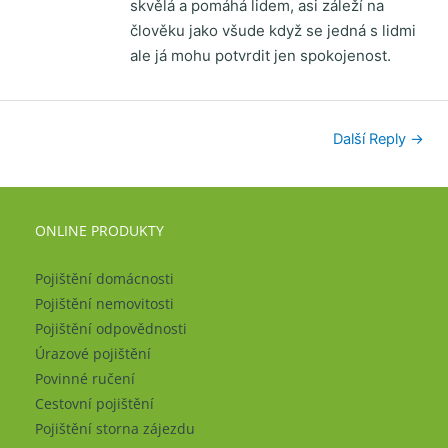
skvělá a pomáhá lidem, asi záleží na
člověku jako všude když se jedná s lidmi
ale já mohu potvrdit jen spokojenost.
Další Reply
→
ONLINE PRODUKTY
Pojištění domácnosti
Pojištění nemovitosti
Pojištění odpovědnosti
Úrazové pojištění
Povinné ručení
Cestovní pojištění
Pojištění storna zájezdu