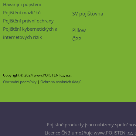
Havarijní pojištění
Pojištění mazlíčků
SV pojišťovna
Pojištění právní ochrany
Pojištění kybernetických a
Pillow
internetových rizik
ČPP
Copyright © 2024 www.POJISTENI.cz, a.s.
Obchodní podmínky
|
Ochrana osobních údajů
Pojistné produkty jsou nabízeny společnost
Licence ČNB umožňuje www.POJISTENI.cz, a.s