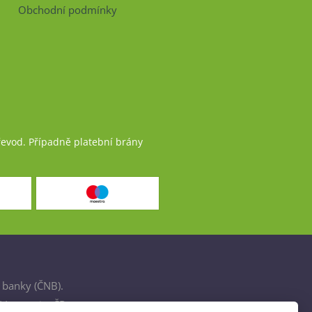
Obchodní podmínky
řevod. Případně platební brány
 banky (ČNB).
šťovnami v ČR.