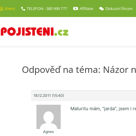
Klient
TELEFON : 380 999 777
Affiliate
Diskuzní fórum
Odpověď na téma: Názor n
18.12.2011 (15:40)
Maturitu mám, "jarda", jsem i 
Agnes