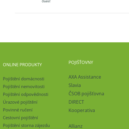
Guest
POJIŠŤOVNY
ONLINE PRODUKTY
AXA Assistance
Pojištění domácnosti
Slavia
Pojištění nemovitosti
ČSOB pojišťovna
Pojištění odpovědnosti
DIRECT
Úrazové pojištění
Povinné ručení
Kooperativa
Cestovní pojištění
Pojištění storna zájezdu
Allianz