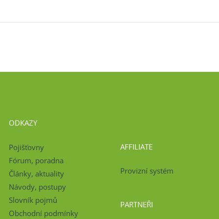
ODKAZY
AFFILIATE
Pojišťovny
Fórum, poradna
Provizní systém
Články, aktuality
Návody, postupy
Slovník pojmů
PARTNEŘI
Obchodní podmínky