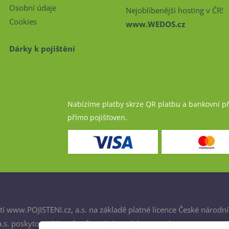
Osobní údaje
Nejoblíbenější hosting v ČR!
Cookies
www.WEDOS.cz
Dárky k pojištění
Nabízíme platby skrze QR platbu a bankovní p
přímo pojišťoven.
í www.POJISTENI.cz, a.s. na základě platné licence České národní
. poskytovat klientům finanční produkty a spolupracovat s poji