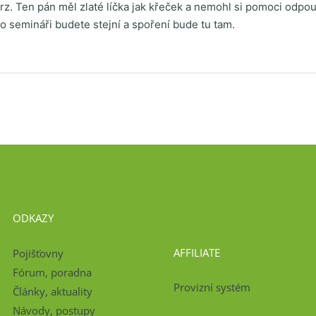
rz. Ten pán měl zlaté líčka jak křeček a nemohl si pomoci odpout
po semináři budete stejní a spoření bude tu tam.
ODKAZY
AFFILIATE
Pojišťovny
Fórum, poradna
Provizní systém
Články, aktuality
Návody, postupy