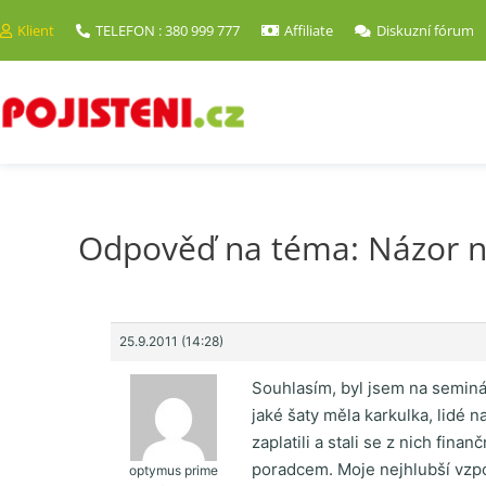
Klient
TELEFON : 380 999 777
Affiliate
Diskuzní fórum
Odpověď na téma: Názor n
25.9.2011 (14:28)
Souhlasím, byl jsem na semináři
jaké šaty měla karkulka, lidé 
zaplatili a stali se z nich fin
poradcem. Moje nejhlubší vzpom
optymus prime