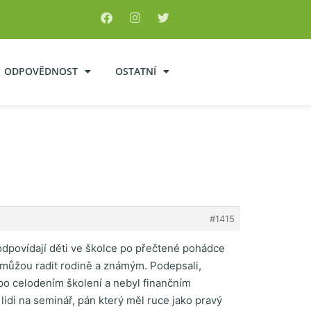
ODPOVĚDNOST
OSTATNÍ
#1415
o odpovídají děti ve školce po přečtené pohádce
y můžou radit rodině a známým. Podepsali,
el po celodením školení a nebyl finančním
lidi na seminář, pán který měl ruce jako pravý