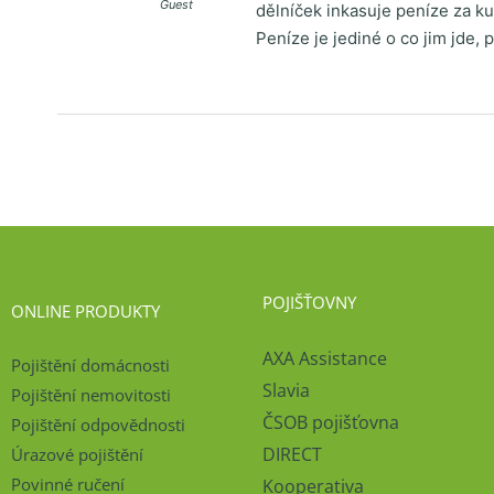
Guest
dělníček inkasuje peníze za ku
Peníze je jediné o co jim jde, 
POJIŠŤOVNY
ONLINE PRODUKTY
AXA Assistance
Pojištění domácnosti
Slavia
Pojištění nemovitosti
ČSOB pojišťovna
Pojištění odpovědnosti
DIRECT
Úrazové pojištění
Povinné ručení
Kooperativa