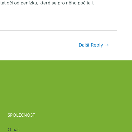
at oči od penízku, které se pro něho počítali.
Další Reply
→
SPOLEČNOST
O nás