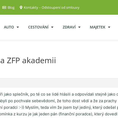
Blog
Kontakty – Odstoupení od smlouvy
AUTO
CESTOVÁNÍ
ZDRAVÍ
MAJETEK
a ZFP akademii
 jako splečník, po té co se lidé hlásili a odpovídali stejně jak
nabyli po pochvale sebevědomí, že toho dost vědí a že za prach
anční poradci :-)) Myslím, teda vím že jsem byl jediný, který odeš
ínka z kurzu je jak jeden pán (finanční poradce), který dovedl 