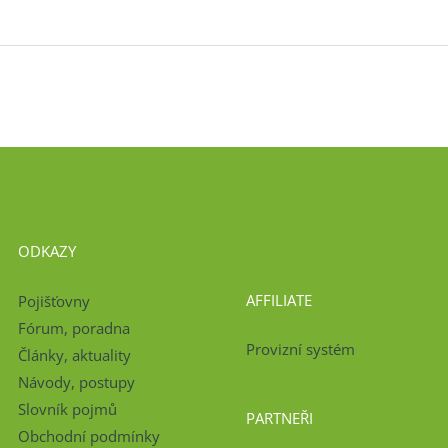
ODKAZY
AFFILIATE
Pojišťovny
Fórum, poradna
Provizní systém
Články, aktuality
Návody, postupy
Slovník pojmů
PARTNEŘI
Obchodní podmínky