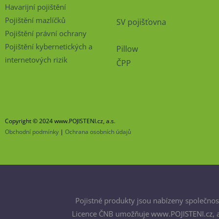
Havarijní pojištění
Pojištění mazlíčků
SV pojišťovna
Pojištění právní ochrany
Pojištění kybernetických a
Pillow
internetových rizik
ČPP
Copyright © 2024 www.POJISTENI.cz, a.s.
Obchodní podmínky
|
Ochrana osobních údajů
Pojistné produkty jsou nabízeny společnost
Licence ČNB umožňuje www.POJISTENI.cz, a.s