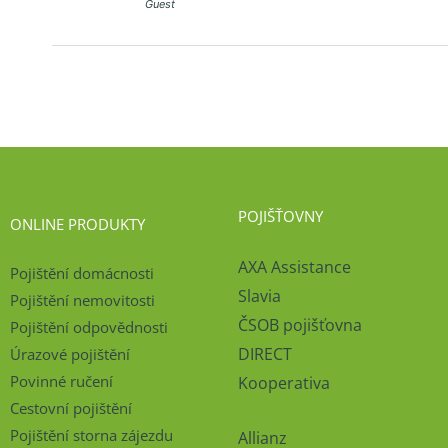
Guest
POJIŠŤOVNY
ONLINE PRODUKTY
AXA Assistance
Pojištění domácnosti
Slavia
Pojištění nemovitosti
ČSOB pojišťovna
Pojištění odpovědnosti
DIRECT
Úrazové pojištění
Povinné ručení
Kooperativa
Cestovní pojištění
Pojištění storna zájezdu
Allianz