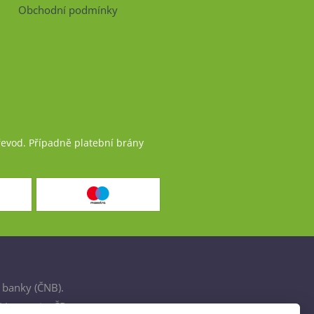
Obchodní podmínky
řevod. Případně platební brány
 banky (ČNB).
šťovnami v ČR.