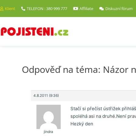
Klient
TELEFON : 380 999 777
Affiliate
Diskuzní fórum
Odpověď na téma: Názor n
4.8.2011 (9:36)
Stačí si přečíst ústřižek přihl
spoléhá asi na druhé.Není pr
Hezký den
jindra