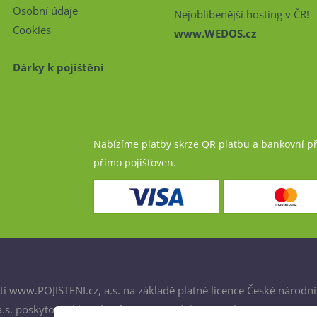
Osobní údaje
Nejoblíbenější hosting v ČR!
Cookies
www.WEDOS.cz
Dárky k pojištění
Nabízíme platby skrze QR platbu a bankovní p
přímo pojišťoven.
í www.POJISTENI.cz, a.s. na základě platné licence České národní
. poskytovat klientům finanční produkty a spolupracovat s poji