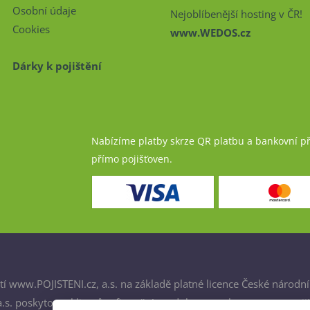
Osobní údaje
Nejoblíbenější hosting v ČR!
Cookies
www.WEDOS.cz
Dárky k pojištění
Nabízíme platby skrze QR platbu a bankovní p
přímo pojišťoven.
í www.POJISTENI.cz, a.s. na základě platné licence České národní
. poskytovat klientům finanční produkty a spolupracovat s poji