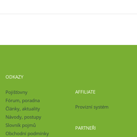
ODKAZY
AFFILIATE
Pojišťovny
Fórum, poradna
Provizní systém
Články, aktuality
Návody, postupy
Slovník pojmů
PARTNEŘI
Obchodní podmínky