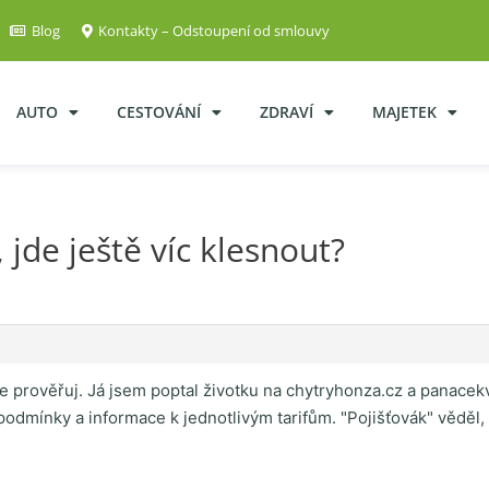
Blog
Kontakty – Odstoupení od smlouvy
AUTO
CESTOVÁNÍ
ZDRAVÍ
MAJETEK
jde ještě víc klesnout?
, ale prověřuj. Já jsem poptal životku na chytryhonza.cz a panac
é podmínky a informace k jednotlivým tarifům. "Pojišťovák" věděl