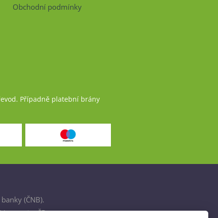
Obchodní podmínky
řevod. Případně platební brány
 banky (ČNB).
šťovnami v ČR.