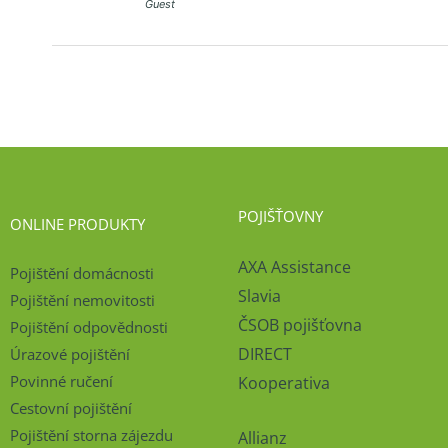
Guest
POJIŠŤOVNY
ONLINE PRODUKTY
AXA Assistance
Pojištění domácnosti
Slavia
Pojištění nemovitosti
ČSOB pojišťovna
Pojištění odpovědnosti
DIRECT
Úrazové pojištění
Povinné ručení
Kooperativa
Cestovní pojištění
Pojištění storna zájezdu
Allianz