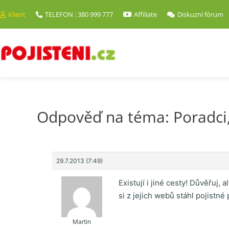
Klient
TELEFON : 380 999 777
Affiliate
Diskuzní fórum
Odpověď na téma: Poradci, 
29.7.2013 (7:49)
Existují i jiné cesty! Důvěřuj
si z jejich webů stáhl pojistn
Martin