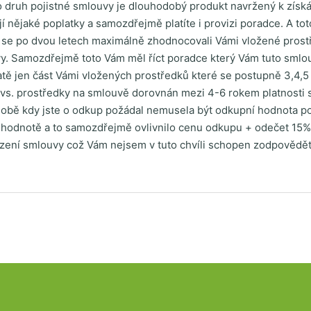
o druh pojistné smlouvy je dlouhodobý produkt navržený k získá
 nějaké poplatky a samozdřejmě platíte i provizi poradce. A to
y se po dvou letech maximálně zhodnocovali Vámi vložené prostř
y. Samozdřejmě toto Vám měl říct poradce který Vám tuto smlouv
ě jen část Vámi vložených prostředků které se postupně 3,4,5 a
ad vs. prostředky na smlouvě dorovnán mezi 4-6 rokem platnosti
v době kdy jste o odkup požádal nemusela být odkupní hodnota p
í hodnotě a to samozdřejmě ovlivnilo cenu odkupu + odečet 15
zení smlouvy což Vám nejsem v tuto chvíli schopen zodpovědět