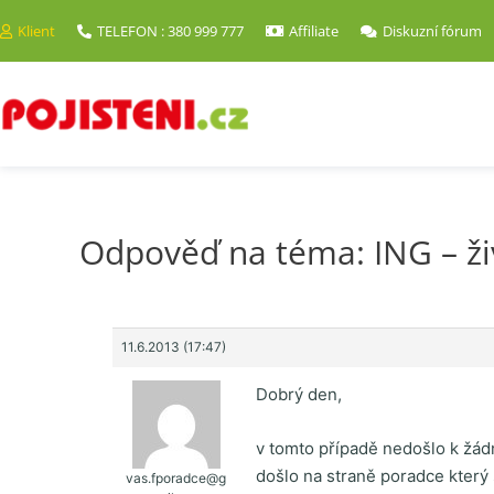
Klient
TELEFON : 380 999 777
Affiliate
Diskuzní fórum
Odpověď na téma: ING – živ
11.6.2013 (17:47)
Dobrý den,
v tomto případě nedošlo k žád
došlo na straně poradce který 
vas.fporadce@g