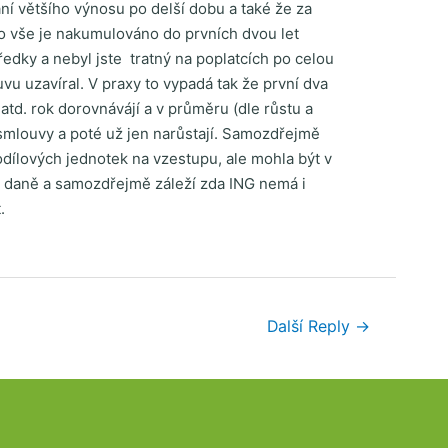
ní většího výnosu po delší dobu a také že za
to vše je nakumulováno do prvních dvou let
edky a nebyl jste tratný na poplatcích po celou
u uzavíral. V praxy to vypadá tak že první dva
td. rok dorovnávájí a v průměru (dle růstu a
 smlouvy a poté už jen narůstají. Samozdřejmě
odílových jednotek na vzestupu, ale mohla být v
% daně a samozdřejmě záleží zda ING nemá i
.
Další Reply
→