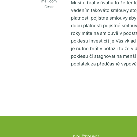
mail.com
Musíte brát v úvahu to že tent
Guest
vedením takovéto smlouvy stojí
platnosti pojistné smlouvy ab
dobu platnosti pojistné smlouv
roky máte na smlouvě v podstat
poklesu investicí) je Vás vkl
je nutno brát v potaz i to že 
poklesu či stagnovat na menš
poplatek za předčasné vypově