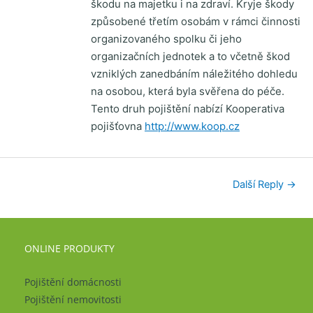
škodu na majetku i na zdraví. Kryje škody
způsobené třetím osobám v rámci činnosti
organizovaného spolku či jeho
organizačních jednotek a to včetně škod
vzniklých zanedbáním náležitého dohledu
na osobou, která byla svěřena do péče.
Tento druh pojištění nabízí Kooperativa
pojišťovna
http://www.koop.cz
Další Reply
→
ONLINE PRODUKTY
Pojištění domácnosti
Pojištění nemovitosti