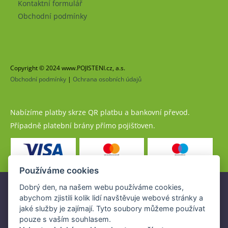
Kontaktní formulář
Obchodní podmínky
Copyright © 2024 www.POJISTENI.cz, a.s.
Obchodní podmínky
|
Ochrana osobních údajů
Nabízíme platby skrze QR platbu a bankovní převod.
Případně platební brány přímo pojišťoven.
Používáme cookies
Dobrý den, na našem webu používáme cookies,
Pojistné produkty jsou nabízeny společností
abychom zjistili kolik lidí navštěvuje webové stránky a
www.POJISTENI.cz, a.s. na základě platné licence České
jaké služby je zajímají. Tyto soubory můžeme používat
národní banky (ČNB).
pouze s vaším souhlasem.