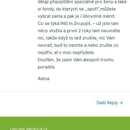
dělají připojištění speciálně pro ženy a také
si fondy, do kterých se ,,spoří“,můžete
vybrat sama a pak je i libovolně měnit.
Co se týká ING In.živ.pojiš. – už jste tam
něco vložila a první 2 roky tam neuvidíte
nic, takže když to teď zrušíte, nic Vám
nevratí, buď to nechte a nebo zrušte co
nejdřív, ať o moc nepřijdete.
Doufám, že jsem Vám alespoň trochu
poradila.
Alena
Další Reply
→
ONLINE PRODUKTY