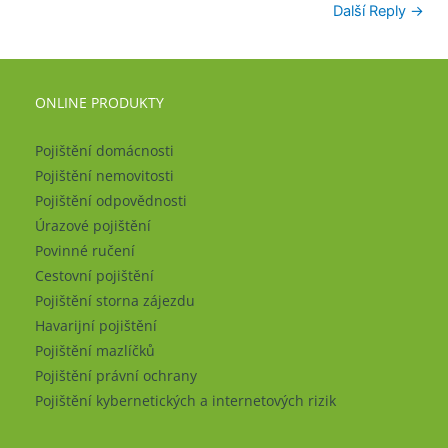
Další Reply
→
ONLINE PRODUKTY
Pojištění domácnosti
Pojištění nemovitosti
Pojištění odpovědnosti
Úrazové pojištění
Povinné ručení
Cestovní pojištění
Pojištění storna zájezdu
Havarijní pojištění
Pojištění mazlíčků
Pojištění právní ochrany
Pojištění kybernetických a internetových rizik