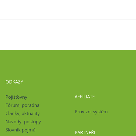
ODKAZY
AFFILIATE
Pojišťovny
Fórum, poradna
Provizní systém
Články, aktuality
Návody, postupy
Slovník pojmů
PARTNEŘI