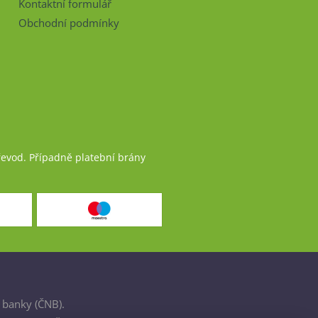
Kontaktní formulář
Obchodní podmínky
řevod. Případně platební brány
 banky (ČNB).