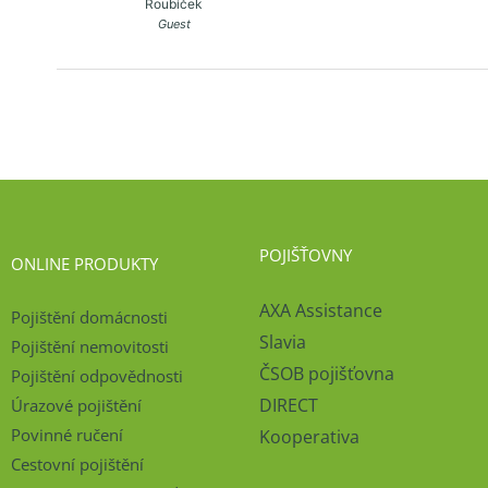
Roubíček
Guest
POJIŠŤOVNY
ONLINE PRODUKTY
AXA Assistance
Pojištění domácnosti
Slavia
Pojištění nemovitosti
ČSOB pojišťovna
Pojištění odpovědnosti
DIRECT
Úrazové pojištění
Povinné ručení
Kooperativa
Cestovní pojištění