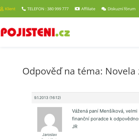
Klient
TELEFON : 380 999 777
Affiliate
Diskuzní fórum
Odpověď na téma: Novela z
9.1.2013 (16:12)
Vážená paní Menšíková, velmi s
finanční poradce k odpovědnost
JR
Jaroslav