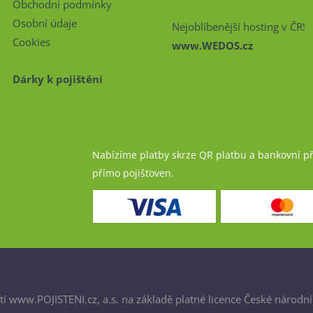
Obchodní podmínky
Osobní údaje
Nejoblíbenější hosting v ČR!
Cookies
www.WEDOS.cz
Dárky k pojištění
Nabízíme platby skrze QR platbu a bankovní p
přímo pojišťoven.
í www.POJISTENI.cz, a.s. na základě platné licence České národní