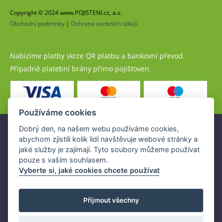
Copyright © 2024 www.POJISTENI.cz, a.s.
Obchodní podmínky
|
Ochrana osobních údajů
Nabízíme platby skrze QR platbu a bankovní převod.
Případně platební brány přímo pojišťoven.
Používáme cookies
Dobrý den, na našem webu používáme cookies,
Pojistné produkty jsou nabízeny společností
abychom zjistili kolik lidí navštěvuje webové stránky a
www.POJISTENI.cz, a.s. na základě platné licence České
jaké služby je zajímají. Tyto soubory můžeme používat
národní banky (ČNB).
pouze s vaším souhlasem.
Licence ČNB umožňuje www.POJISTENI.cz, a.s. poskytovat
Vyberte si, jaké cookies chcete používat
klientům finanční produkty a spolupracovat s pojišťovnami
v ČR.
Přijmout všechny