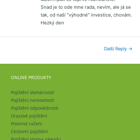
Snad je to ode mne rada, nevím, ale já se
tak, od naší "výhodné" investice, chovám.
Hezký den
Další Reply
→
ONLINE PRODUKTY
Pojištění domácnosti
Pojištění nemovitosti
Pojištění odpovědnosti
Úrazové pojištění
Povinné ručení
Cestovní pojištění
Pojištění storna zájezdu