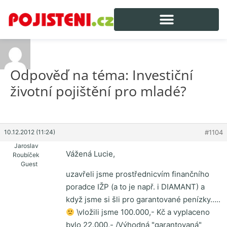
Odpověď na téma: Investiční
životní pojištění pro mladé?
10.12.2012 (11:24)
#1104
Jaroslav
Vážená Lucie,
Roubíček
Guest
uzavřeli jsme prostřednicvím finančního
poradce IŽP (a to je např. i DIAMANT) a
když jsme si šli pro garantované penízky…..
\vložili jsme 100.000,- Kč a vyplaceno
bylo 22.000,- /Výhodná "garantovaná"