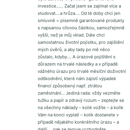
investice…… Začal jsem se zajímat více a
studovat….a hrůza…. Od té doby chci jen
smluvně = písemně garantované produkty
s napsanou cílovou částkou, samozřejmně
vyšší, než je můj vklad. Dále chci
samostatnou životní pojistku, pro zajištění
mých úvěrů, a aby tady po mě něco
zůstalo, kdyby…. A úrazové pojištění s
důrazem na trvalé následky a v případě
vážného úrazu pro trvalé měsíční doživotní
odškodnění, které nám zajistí výpadek
financí způsobený např. ztrátou
zaměstnání… Jediná rada: vždy vezměte
tužku a papír a zdravý rozum – zeptejte se
na všechny náklady – kolik vožíte – a kolik
Vám na konci vyplatí – kolik dostanete v
případě nějakého konkrétního úrazu – a
další…..pak se teprve rozhodněte.