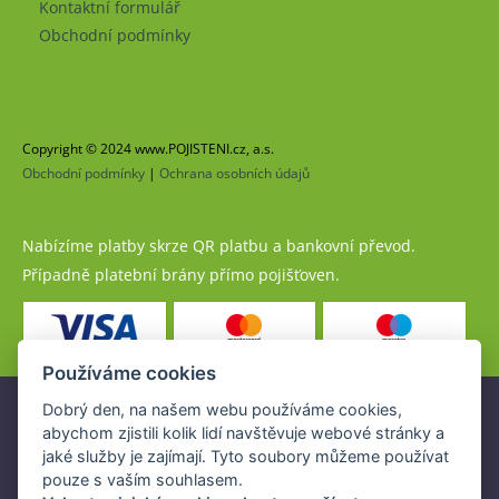
Kontaktní formulář
Obchodní podmínky
Copyright © 2024 www.POJISTENI.cz, a.s.
Obchodní podmínky
|
Ochrana osobních údajů
Nabízíme platby skrze QR platbu a bankovní převod.
Případně platební brány přímo pojišťoven.
Používáme cookies
Dobrý den, na našem webu používáme cookies,
Pojistné produkty jsou nabízeny společností
abychom zjistili kolik lidí navštěvuje webové stránky a
www.POJISTENI.cz, a.s. na základě platné licence České
jaké služby je zajímají. Tyto soubory můžeme používat
národní banky (ČNB).
pouze s vaším souhlasem.