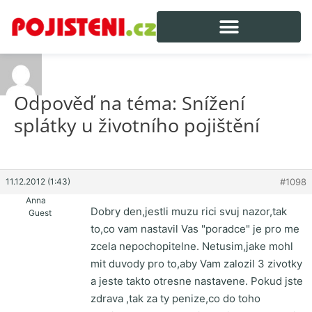
Odpověď na téma: Snížení
splátky u životního pojištění
11.12.2012 (1:43)
#1098
Anna
Dobry den,jestli muzu rici svuj nazor,tak
Guest
to,co vam nastavil Vas "poradce" je pro me
zcela nepochopitelne. Netusim,jake mohl
mit duvody pro to,aby Vam zalozil 3 zivotky
a jeste takto otresne nastavene. Pokud jste
zdrava ,tak za ty penize,co do toho