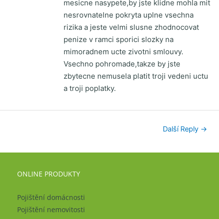
mesicne nasypete,by jste klidne mohla mit
nesrovnatelne pokryta uplne vsechna
rizika a jeste velmi slusne zhodnocovat
penize v ramci sporici slozky na
mimoradnem ucte zivotni smlouvy.
Vsechno pohromade,takze by jste
zbytecne nemusela platit troji vedeni uctu
a troji poplatky.
Další Reply
→
ONLINE PRODUKTY
Pojištění domácnosti
Pojištění nemovitosti